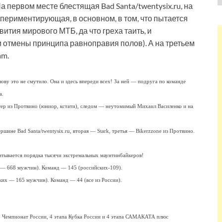
а первом месте блестящая Bad Santa/twentysix.ru, на
ериментирующая, в основном, в том, что пытается
вития мирового МТБ, да что греха таить, и
 отмены принципа равноправия полов). А на третьем
am.
ову это не смутило. Она и здесь впереди всех! За ней — подруга по команде
а.
ер из Протвино (юниор, кстати), следом — неутомимый Михаил Василенко и на
ршине Bad Santa/twentysix.ru, вторая — Stark, третья — Bikerzzone из Протвино.
читывается порядка тысячи экстремальных маунтинбайкеров!
х — 668 мужчин). Команд — 145 (российских-109).
ских — 165 мужчин). Команд — 44 (все из России).
а, Чемпионат России, 4 этапа Кубка России и 4 этапа САМАКАТА плюс