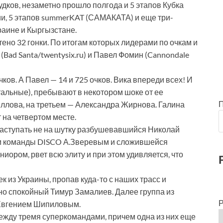
удков, незаметно прошло полгода и 5 этапов Кубка
ии, 5 этапов summerKAT (САМАКАТА) и еще три-
раине и Кыргызстане.
чтено 32 гонки. По итогам которых лидерами по очкам и
Bad Santa/twentysix.ru) и Павел Фомин (Cannondale
ков. А Павел — 14 и 725 очков. Вика впереди всех! И
стальные), пребывают в некотором шоке от ее
иллова, на третьем — Александра Жирнова. Галина
т на четвертом месте.
наступать не на шутку разбушевавшийся Николай
м команды DISCO А.Зверевым и сложившейся
иором, рвет всю элиту и при этом удивляется, что
 из Украины, пропав куда-то с наших трасс и
, но спокойный Тимур Замалиев. Далее группа из
Р
 Евгением Шипиловым.
ежду тремя суперкомандами, причем одна из них еще