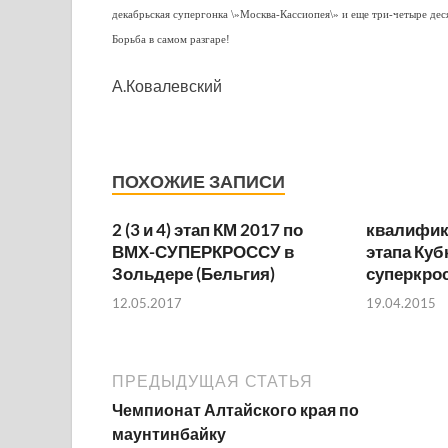
декабрьская супергонка \»Москва-Кассиопея\» и еще три-четыре дес
Борьба в самом разгаре!
А.Ковалевский
ПОХОЖИЕ ЗАПИСИ
2 (3 и 4) этап КМ 2017 по
квалифик
ВМХ-СУПЕРКРОССУ в
этапа Куб
Зольдере (Бельгия)
суперкрос
12.05.2017
19.04.2015
ПРЕДЫДУЩАЯ СТАТЬЯ
Чемпионат Алтайского края по
маунтинбайку