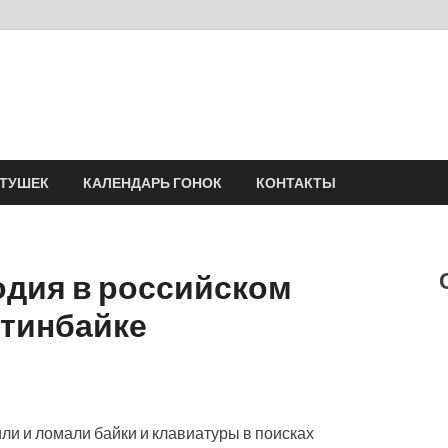
Velomania
Сообщество профессионалов велоспорта, энтузиастов велотуризма
АТУШЕК
КАЛЕНДАРЬ ГОНОК
КОНТАКТЫ
одия в российском
тинбайке
или и ломали байки и клавиатуры в поисках