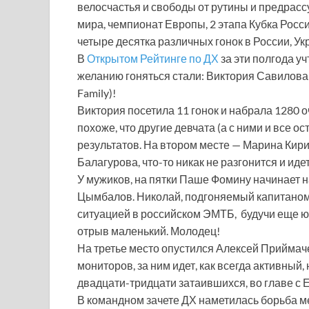
велосчастья и свободы от рутины и предрасс
мира, чемпионат Европы, 2 этапа Кубка Росс
четыре десятка различных гонок в России, Ук
В
Открытом Рейтинге по ДХ
за эти полгода у
желанию гоняться стали: Виктория Савилова (
Family)!
Виктория посетила 11 гонок и набрала 1280 оч
похоже, что другие девчата (а с ними и все о
результатов. На втором месте — Марина Кир
Балагурова, что-то никак не разгонится и иде
У мужиков, на пятки Паше Фомину начинает 
Цымбалов. Николай, подгоняемый капитано
ситуацией в российском ЭМТБ, будучи еще юн
отрыв маленький. Молодец!
На третье место опустился Алексей Приймачек
мониторов, за ним идет, как всегда активный
двадцати-тридцати затаившихся, во главе с
В командном зачете ДХ наметилась борьба м