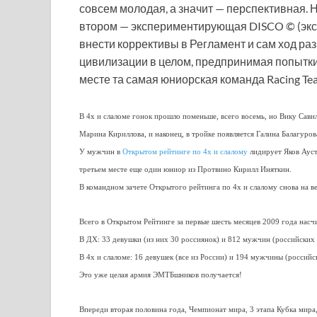
совсем молодая, а значит — перспективная. Н
втором — экспериментирующая DISCO © (эксп
внести коррективы в Регламент и сам ход раз
цивилизации в целом, предпринимая попытки
месте та самая юниорская команда Raсing Te
В 4х и слаломе гонок прошло поменьше, всего восемь, но Вику Савил
Марина Кириллова, и наконец, в тройке появляется Галина Балагуров
У мужчин в
Открытом рейтинге по 4х и слалому
лидирует Яков Ауст
третьем месте еще один юниор из Протвино Кирилл Иняткин.
В командном зачете Открытого рейтинга по 4х и слалому снова на ве
Всего в Открытом Рейтинге за первые шесть месяцев 2009 года нас
В ДХ: 33 девушки (из них 30 россиянок) и 812 мужчин (российски
В 4х и слаломе: 16 девушек (все из России) и 194 мужчины (россий
Это уже целая армия ЭМТБшников получается!
Впереди вторая половина года, Чемпионат мира, 3 этапа Кубка мир