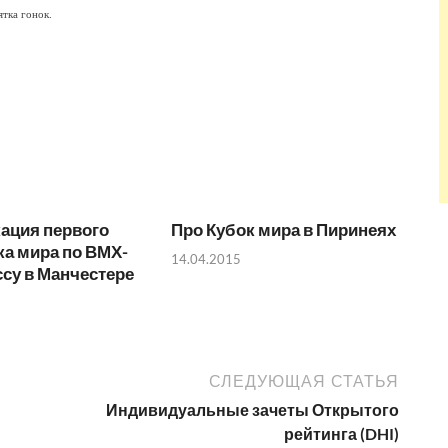
ятка гонок.
ация первого
Про Кубок мира в Пиринеях
ка мира по ВМХ-
14.04.2015
су в Манчестере
СЛЕДУЮЩАЯ СТАТЬЯ
Индивидуальные зачеты Открытого
рейтинга (DHI)