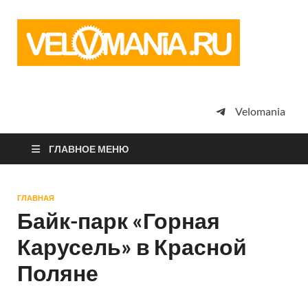
Vel
Сообщество
профессион
велоспорта,
энтузиастов
велотуризма
Velomania
просто
любителей
велосипедов
ГЛАВНОЕ МЕНЮ
ГЛАВНАЯ
Байк-парк «Горная
Карусель» в Красной
Поляне