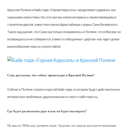
Красная Поляна и байк-парк «Горная Карусель» продолжают радовать нас
хорошими новостями. На этот раз мы взяли интервью у проектировщика и
строителя дертов, известного велосфристайлера страны Сани Белевского.
Такое ощущение, что Сане настолько понравилось в Поляне, что в Москву он
возвращаться не собирается, а вместо обещанных «дертов» нас ждет целая
разнообразная трасса слоупстайла!
Саш, расскажи, что сейчас происходит в Красной Поляне?
Сейчас в Поляне строится крутой байк-парк, в котором будут действительно
интересные трейловые, даунхилльные и слоуп-стайл трассы.
Где будет расположен дерт и как он будет выглядеть?
На высоте 960м над уровнем моря. Здорово,что рядом находится маленькая