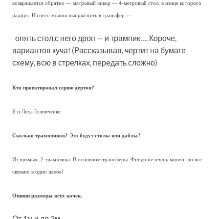
возвращается обратно — метровый кикер — 4-метровый стол, в конце которого
радиус. Из него можно выпрыгнуть в трансфер —
опять стол,с него дроп — и трампик…. Короче,
вариантов куча! (Рассказывая, чертит на бумаге
схему, всю в стрелках, передать сложно)
Кто проектировал серию дертов?
Я и Леха Головченко.
Сколько трамплинов? Это будут столы или даблы?
Из прямых: 2 трамплина. В основном трансферы. Фигур не очень много, но все
связано в одно целое!
Опиши размеры всех кочек.
От 1м и до 3м.