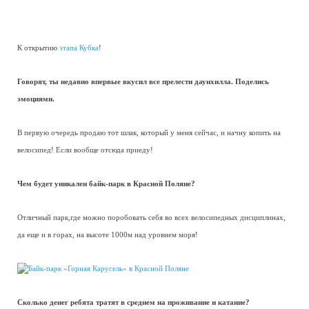
К открытию
этапа Кубка
!
Говорят, ты недавно впервые вкусил все прелести даунхилла. Поделись
эмоциями.
В первую очередь продаю тот шлак, который у меня сейчас, и начну копить на
велосипед! Если вообще отсюда приеду!
Чем будет уникален байк-парк в Красной Поляне?
Отличный парк,где можно поробовать себя во всех велосипедных дисциплинах,
да еще и в горах, на высоте 1000м над уровнем моря!
Сколько денег ребята тратят в среднем на проживание и катание?