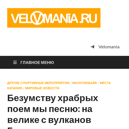
Vel
Сообщество
профессион
велоспорта,
энтузиастов
велотуризма
Velomania
просто
любителей
велосипедов
ГЛАВНОЕ МЕНЮ
ДРУГИЕ СПОРТИВНЫЕ МЕРОПРИЯТИЯ
/
МАУНТИНБАЙК
/
МЕСТА
КАТАНИЯ
/
МИРОВЫЕ НОВОСТИ
Безумству храбрых
поем мы песню: на
велике с вулканов