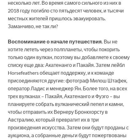
несколько лет. Во время самого сильного из них в
2018 году погибло сто пятьдесят человек, и тысячи
местных жителей пришлось эвакуировать.
Заманчиво, не так ли?
Воспоминание о начале путешествия.
Вы не
хотите лететь через полпланеты, чтобы покорить
только один вулкан, поэтому вы добавляете к своему
списку еще два: Акатенанго и Пакайя. Затем лейбл
Horsefeathers обещает поддержку, и к команде
присоединяются другие: фотограф Милош Штафек,
оператор Ладис и менеджер Ян. Более того, на всех
трех вулканах – Пакайя, Акатенанго и Фуэго – вы
планируете собрать вулканический пепел и камни,
чтобы отправить их Вернеру Бронкхорсту в
Австралию, который превратит их в три
произведения искусства. Затем они будут проданы с
аукциона, а собранные деньги будут пожертвованы