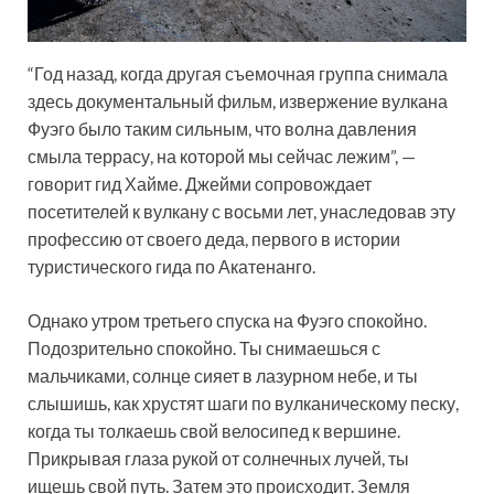
“Год назад, когда другая съемочная группа снимала
здесь документальный фильм, извержение вулкана
Фуэго было таким сильным, что волна давления
смыла террасу, на которой мы сейчас лежим”, —
говорит гид Хайме. Джейми сопровождает
посетителей к вулкану с восьми лет, унаследовав эту
профессию от своего деда, первого в истории
туристического гида по Акатенанго.
Однако утром третьего спуска на Фуэго спокойно.
Подозрительно спокойно. Ты снимаешься с
мальчиками, солнце сияет в лазурном небе, и ты
слышишь, как хрустят шаги по вулканическому песку,
когда ты толкаешь свой велосипед к вершине.
Прикрывая глаза рукой от солнечных лучей, ты
ищешь свой путь. Затем это происходит. Земля