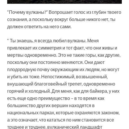
“Почему вулканы?” Вопрошает голос из глубин твоего
сознания, а поскольку вокруг больше никого нет, ты
должен ответить на него сами.
“ Ты знаешь, я всегда любил вулканы. Меня
привлекает их симметрия и тот факт, что они живы и
мертвы одновременно. Это не такие горы, как другие,
поскольку они постоянно меняются. Они дают
плодородную почву окружающим их людям, но могут
и убить их тоже. Непостижимый, возвышенный,
внушающий благоговейный трепет, одновременно
горячий и холодный. Для меня, как для байкера, у них
есть еще одно преимущество – в то время как
большинство других вершин находятся в
национальных парках, которые охраняются законом,
а это означает, что кататься по ним становится все
труднее и труднее, вулканический ландшафт