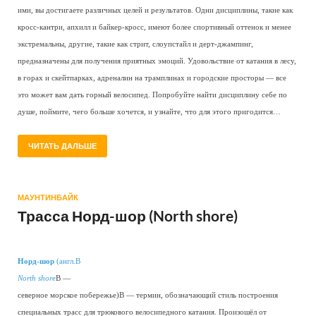
ими, вы достигаете различных целей и результатов. Одни дисциплины, такие как
кросс-кантри, апхилл и байкер-кросс, имеют более спортивный оттенок и менее
экстремальны, другие, такие как стрит, слоупстайл и дерт-джампинг,
предназначены для получения приятных эмоций. Удовольствие от катания в лесу,
в горах и скейтпарках, адреналин на трамплинах и городские просторы — все
это может вам дать горный велосипед. Попробуйте найти дисциплину себе по
душе, поймите, чего больше хочется, и узнайте, что для этого пригодится…
ЧИТАТЬ ДАЛЬШЕ
МАУНТИНБАЙК
Трасса Норд-шор (North shore)
Норд-шор
(англ.В
North shore
В —
северное морское побережье)В — термин, обозначающий стиль построения
специальных трасс для трюкового велосипедного катания. Произошёл от