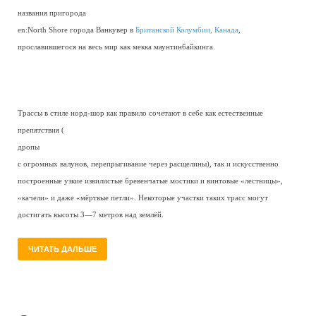
названия пригорода
en:North Shore
города Ванкувер в
Британской Колумбии,
Канада
,
прославившегося на весь мир как мекка маунтинбайкинга.
Трассы в стиле норд-шор как правило сочетают в себе как естественные
препятствия (
дропы
с огромных валунов, перепрыгивание через расщелины), так и искусственно
построенные узкие извилистые бревенчатые мостики и винтовые «лестницы»,
«качели» и даже «мёртвые петли». Некоторые участки таких трасс могут
достигать высоты 3—7 метров над землёй.
ЧИТАТЬ ДАЛЬШЕ