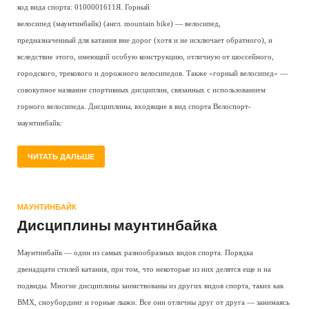
код вида спорта: 0100001611Я. Горный
велосипед (маунтинбайк) (англ. mountain bike) — велосипед,
предназначенный для катания вне дорог (хотя и не исключает обратного), и
вследствие этого, имеющий особую конструкцию, отличную от шоссейного,
городского, трекового и дорожного велосипедов. Также «горный велосипед» —
совокупное название спортивных дисциплин, связанных с использованием
горного велосипеда. Дисциплины, входящие в вид спорта Велоспорт-
маунтинбайк:
ЧИТАТЬ ДАЛЬШЕ
МАУНТИНБАЙК
Дисциплины маунтинбайка
Маунтинбайк — один из самых разнообразных видов спорта. Порядка
двенадцати стилей катания, при том, что некоторые из них делятся еще и на
подвиды. Многие дисциплины заимствованы из других видов спорта, таких как
BMX, сноубординг и горные лыжи. Все они отличны друг от друга — занимаясь