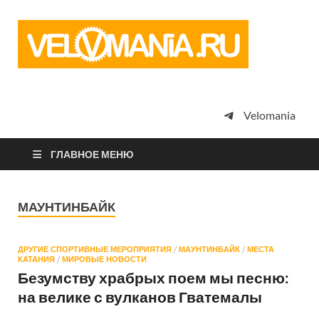
Vel
Сообщество
профессион
велоспорта,
энтузиастов
велотуризма
Velomania
просто
любителей
велосипедов
ГЛАВНОЕ МЕНЮ
МАУНТИНБАЙК
ДРУГИЕ СПОРТИВНЫЕ МЕРОПРИЯТИЯ
/
МАУНТИНБАЙК
/
МЕСТА
КАТАНИЯ
/
МИРОВЫЕ НОВОСТИ
Безумству храбрых поем мы песню:
на велике с вулканов Гватемалы