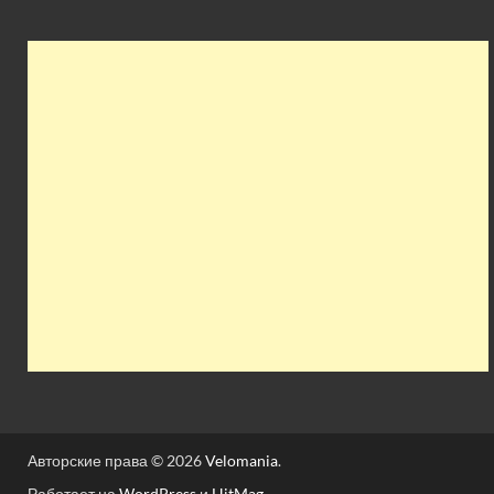
Авторские права © 2026
Velomania
.
Работает на
WordPress
и
HitMag
.