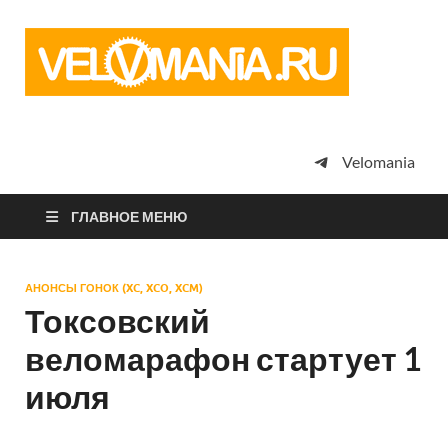
Vel
Сообщество
профессион
велоспорта,
энтузиастов
велотуризма
Velomania
просто
любителей
велосипедов
ГЛАВНОЕ МЕНЮ
АНОНСЫ ГОНОК (XC, XCO, XCM)
Токсовский
веломарафон стартует 1
июля