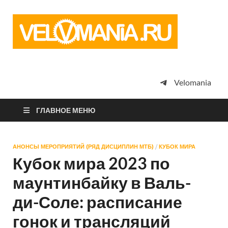
Vel
Сообщество
профессион
велоспорта,
энтузиастов
велотуризма
Velomania
просто
любителей
велосипедов
ГЛАВНОЕ МЕНЮ
АНОНСЫ МЕРОПРИЯТИЙ (РЯД ДИСЦИПЛИН МТБ)
/
КУБОК МИРА
Кубок мира 2023 по
маунтинбайку в Валь-
ди-Соле: расписание
гонок и трансляций