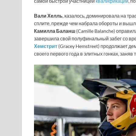
самой быстрой участницей
квалификации
, п
Вали Хелль
, казалось, доминировала на тра
сплите, прежде чем набрала обороты и вышл
Камилла Баланш
(Camille Balanche) оправил
завершила свой полуфинальный забег со вре
Хемстрит
(Gracey Hemstreet) продолжает де
своего первого года в элитных гонках, заняв