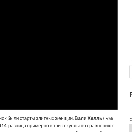
нок были старты элитных женщин.
Вали Хелль
( Vali
Р
414, разница примерно в три секунды по сравнению с