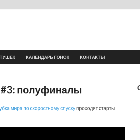
Velomania
Сообщество профессионалов велоспорта, энтузиастов велотуризма
АТУШЕК
КАЛЕНДАРЬ ГОНОК
КОНТАКТЫ
)#3: полуфиналы
убка мира по скоростному спуску
проходят старты