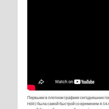
Первыми в плотном графике сегодняшних го
Höll:) была самой быстрой со временем 4:14.