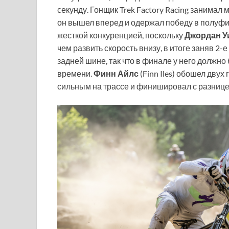
секунду. Гонщик Trek Factory Racing занимал 
он вышел вперед и одержал победу в полуф
жесткой конкуренцией, поскольку
Джордан У
чем развить скорость внизу, в итоге заняв 2-
задней шине, так что в финале у него должн
времени.
Финн Айлс
(Finn Iles) обошел двух
сильным на трассе и финишировал с разницей