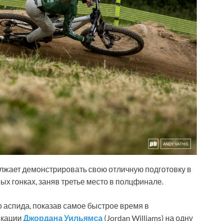
олжает демонстрировать свою отличную подготовку в
ных гонках, заняв третье место в полцфинале.
го аспида, показав самое быстрое время в
икации
Джордана Уильямса
(Jordan Williams) на одну