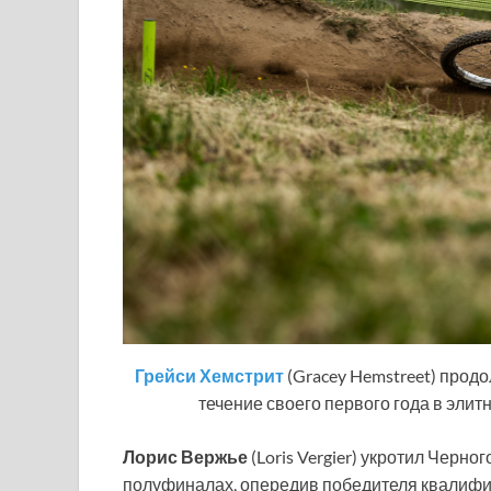
Грейси Хемстрит
(Gracey Hemstreet) прод
течение своего первого года в элит
Лорис Вержье
(Loris Vergier) укротил Черно
полуфиналах, опередив победителя квалиф