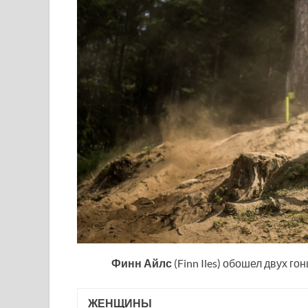
Финн Айлс
(Finn Iles) обошел двух го
ЖЕНЩИНЫ