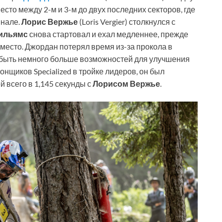
место между 2-м и 3-м до двух последних секторов, где
инале.
Лорис Вержье
(Loris Vergier) столкнулся с
ильямс
снова стартовал и ехал медленнее, прежде
е место. Джордан потерял время из-за прокола в
о быть немного больше возможностей для улучшения
 гонщиков Specialized в тройке лидеров, он был
 всего в 1,145 секунды с
Лорисом Вержье
.