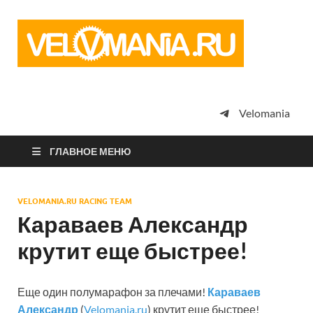
Vel
Сообщество
профессион
велоспорта,
энтузиастов
велотуризма
Velomania
просто
любителей
велосипедов
ГЛАВНОЕ МЕНЮ
VELOMANIA.RU RACING TEAM
Караваев Александр
крутит еще быстрее!
Еще один полумарафон за плечами!
Караваев
Александр
(
Velomania.ru
) крутит еще быстрее!