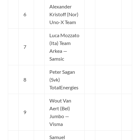
Alexander
6
Kristoff (Nor)
Uno-X Team
Luca Mozzato
(Ita) Team
7
Arkea —
Samsic
Peter Sagan
8
(Svk)
TotalEnergies
Wout Van
Aert (Bel)
9
Jumbo —
Visma
Samuel