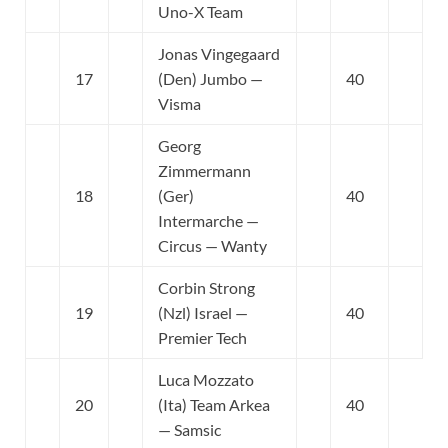
Uno-X Team
Jonas Vingegaard
17
(Den) Jumbo —
40
Visma
Georg
Zimmermann
18
(Ger)
40
Intermarche —
Circus — Wanty
Corbin Strong
19
(Nzl) Israel —
40
Premier Tech
Luca Mozzato
20
(Ita) Team Arkea
40
— Samsic