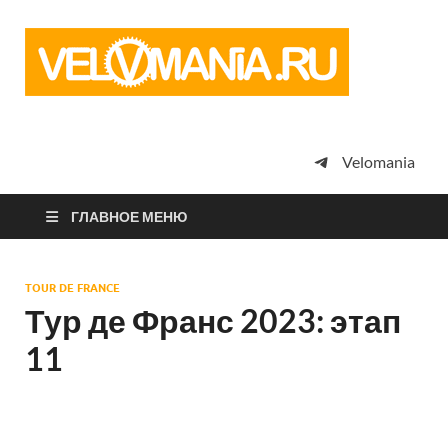
Vel
Сообщество
профессион
велоспорта,
энтузиастов
велотуризма
Velomania
просто
любителей
велосипедов
ГЛАВНОЕ МЕНЮ
TOUR DE FRANCE
Тур де Франс 2023: этап
11