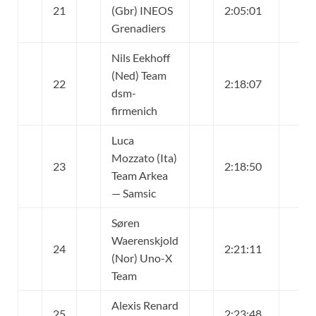
21
(Gbr) INEOS
2:05:01
Grenadiers
Nils Eekhoff
(Ned) Team
22
2:18:07
dsm-
firmenich
Luca
Mozzato (Ita)
23
2:18:50
Team Arkea
— Samsic
Søren
Waerenskjold
24
2:21:11
(Nor) Uno-X
Team
Alexis Renard
25
2:23:48