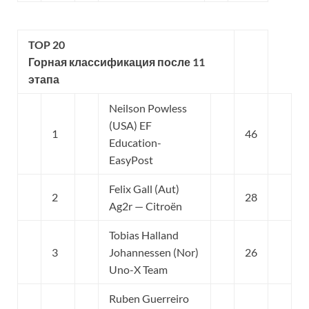
TOP 20
Горная классификация после 11
этапа
Neilson Powless
(USA) EF
1
46
Education-
EasyPost
Felix Gall (Aut)
2
28
Ag2r — Citroën
Tobias Halland
3
Johannessen (Nor)
26
Uno-X Team
Ruben Guerreiro