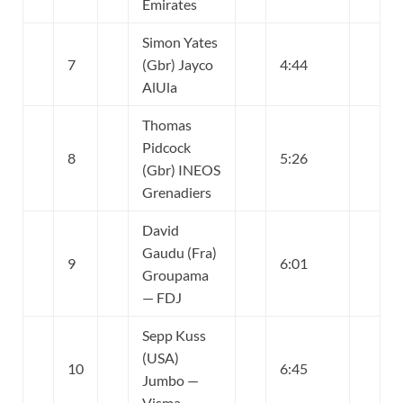
Emirates
Simon Yates
7
(Gbr) Jayco
4:44
AlUla
Thomas
Pidcock
8
5:26
(Gbr) INEOS
Grenadiers
David
Gaudu (Fra)
9
6:01
Groupama
— FDJ
Sepp Kuss
(USA)
10
6:45
Jumbo —
Visma