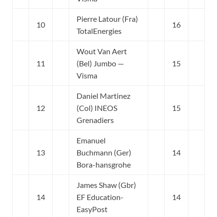
Pierre Latour (Fra)
10
16
TotalEnergies
Wout Van Aert
11
(Bel) Jumbo —
15
Visma
Daniel Martinez
12
(Col) INEOS
15
Grenadiers
Emanuel
13
Buchmann (Ger)
14
Bora-hansgrohe
James Shaw (Gbr)
14
EF Education-
14
EasyPost