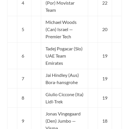
4
(Por) Movistar
22
Team
Michael Woods
5
(Can) Israel —
20
Premier Tech
Tadej Pogacar (Slo)
6
UAE Team
19
Emirates
Jai Hindley (Aus)
7
19
Bora-hansgrohe
Giulio Ciccone (Ita)
8
19
Lidl-Trek
Jonas Vingegaard
9
(Den) Jumbo —
18
Visma