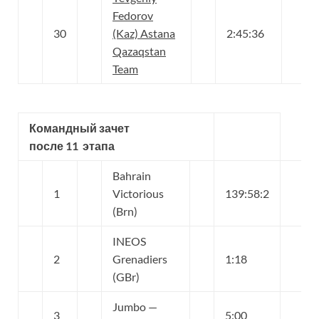
Fedorov
30
(Kaz) Astana
2:45:36
Qazaqstan
Team
Командный зачет
после 11 этапа
Bahrain
1
Victorious
139:58:2
(Brn)
INEOS
2
Grenadiers
1:18
(GBr)
Jumbo —
3
5:00