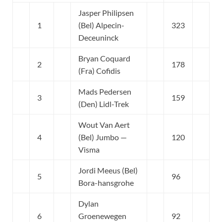
Jasper Philipsen
1
(Bel) Alpecin-
323
Deceuninck
Bryan Coquard
2
178
(Fra) Cofidis
Mads Pedersen
3
159
(Den) Lidl-Trek
Wout Van Aert
4
(Bel) Jumbo —
120
Visma
Jordi Meeus (Bel)
5
96
Bora-hansgrohe
Dylan
6
Groenewegen
92