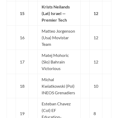
Krists Neilands
15
(Lat) Israel —
12
Premier Tech
Matteo Jorgenson
16
(Usa) Movistar
12
Team
Matej Mohoric
17
(Slo) Bahrain
12
Victorious
Michal
18
Kwiatkowski (Pol)
10
INEOS Grenadiers
Esteban Chavez
(Col) EF
19
8
Education-