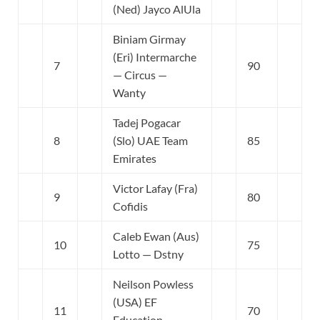
(Ned) Jayco AlUla
Biniam Girmay
(Eri) Intermarche
7
90
— Circus —
Wanty
Tadej Pogacar
8
(Slo) UAE Team
85
Emirates
Victor Lafay (Fra)
9
80
Cofidis
Caleb Ewan (Aus)
10
75
Lotto — Dstny
Neilson Powless
(USA) EF
11
70
Education-