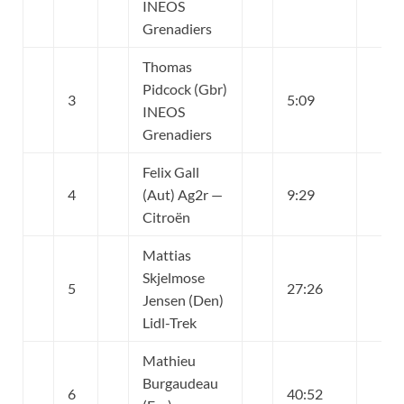
INEOS
Grenadiers
Thomas
Pidcock (Gbr)
3
5:09
INEOS
Grenadiers
Felix Gall
4
(Aut) Ag2r —
9:29
Citroën
Mattias
Skjelmose
5
27:26
Jensen (Den)
Lidl-Trek
Mathieu
Burgaudeau
6
40:52