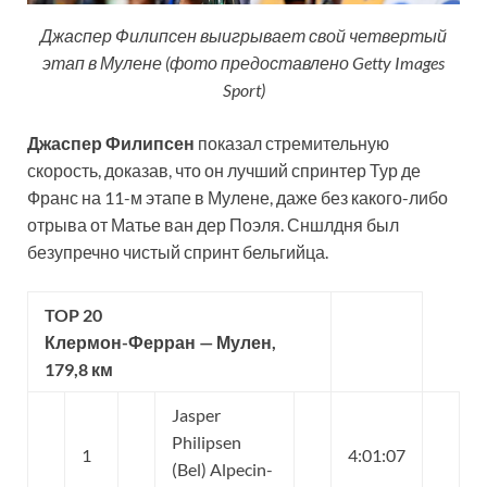
Джаспер Филипсен выигрывает свой четвертый
этап в Мулене (фото предоставлено Getty Images
Sport)
Джаспер Филипсен
показал стремительную
скорость, доказав, что он лучший спринтер Тур де
Франс на 11-м этапе в Мулене, даже без какого-либо
отрыва от Матье ван дер Поэля. Сншлдня был
безупречно чистый спринт бельгийца.
TOP 20
Клермон-Ферран — Мулен,
179,8 км
Jasper
Philipsen
1
4:01:07
(Bel) Alpecin-