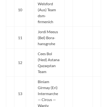
Welsford
10
(Aus) Team
dsm-
firmenich
Jordi Meeus
11
(Bel) Bora-
hansgrohe
Cees Bol
(Ned) Astana
12
Qazaqstan
Team
Biniam
Girmay (Eri)
13
Intermarche
— Circus —
Wanty