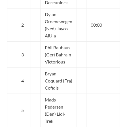
Deceuninck
Dylan
Groenewegen
2
00:00
(Ned) Jayco
AlUla
Phil Bauhaus
3
(Ger) Bahrain
Victorious
Bryan
4
Coquard (Fra)
Cofidis
Mads
Pedersen
5
(Den) Lidl-
Trek