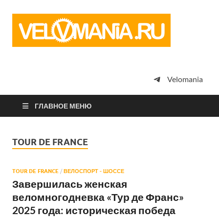
Vel
Сообщество
профессион
велоспорта,
энтузиастов
велотуризма
Velomania
просто
любителей
велосипедов
ГЛАВНОЕ МЕНЮ
TOUR DE FRANCE
TOUR DE FRANCE
/
ВЕЛОСПОРТ - ШОССЕ
Завершилась женская
веломногодневка «Тур де Франс»
2025 года: историческая победа