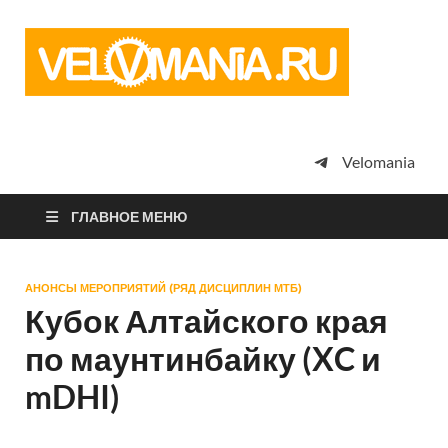
Vel
Сообщество
профессион
велоспорта,
энтузиастов
велотуризма
Velomania
просто
любителей
велосипедов
ГЛАВНОЕ МЕНЮ
АНОНСЫ МЕРОПРИЯТИЙ (РЯД ДИСЦИПЛИН МТБ)
Кубок Алтайского края
по маунтинбайку (XC и
mDHI)