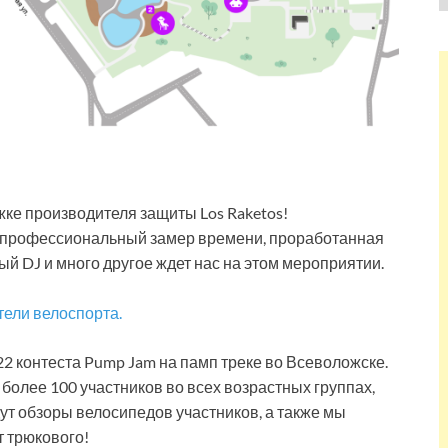
ке производителя защиты Los Raketos!
а, профессиональный замер времени, проработанная
й DJ и много другое ждет нас на этом мероприятии.
ели велоспорта.
2 контеста Pump Jam на памп треке во Всеволожске.
более 100 участников во всех возрастных группах,
ут обзоры велосипедов участников, а также мы
т трюкового!