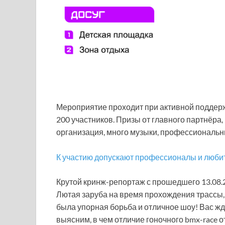
Мероприятие проходит при активной поддерж
200 участников. Призы от главного партнёр
организация, много музыки, профессиональны
К участию допускают профессионалы и любит
Крутой кринж-репортаж с прошедшего 13.08.2
Лютая заруба на время прохождения трассы, 
была упорная борьба и отличное шоу! Вас жд
выясним, в чем отличие гоночного bmx-race о