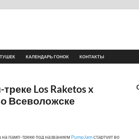
Velomania
Сообщество профессионалов велоспорта, энтузиастов велотуризма
АТУШЕК
КАЛЕНДАРЬ ГОНОК
КОНТАКТЫ
треке Los Raketos x
во Всеволожске
а на памп-треке под названием
PumpJam
стартует во