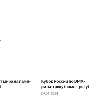
ия.
.
 мира на памп-
Кубок России по BMX-
5
ритм-треку (памп-треку)
09.05.2024