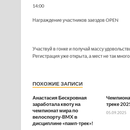
14:00
Награждение участников заездов OPEN
Участвуй в гонке и получай массу удовольств
Регистрация уже открыта, а мест не так много
ПОХОЖИЕ ЗАПИСИ
Анастасия Бескровная
Чемпионат
заработала квоту на
треке 202
чемпионат мира по
05.09.2025
велоспорту-BMX в
дисциплине «памп-трек»!