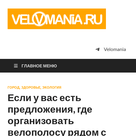
Vel
Сообщество
профессион
велоспорта,
энтузиастов
велотуризма
Velomania
просто
любителей
велосипедов
ГЛАВНОЕ МЕНЮ
ГОРОД, ЗДОРОВЬЕ, ЭКОЛОГИЯ
Если у вас есть
предложения, где
организовать
велополосу рядом с