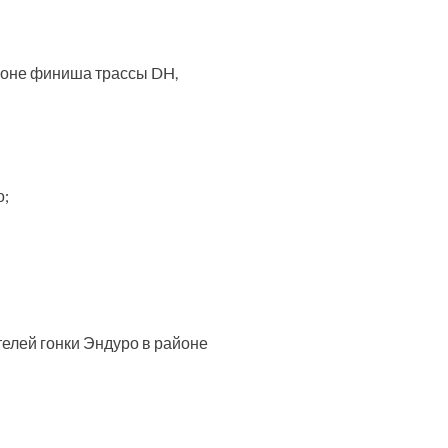
айоне финиша трассы DH,
о;
елей гонки Эндуро в районе