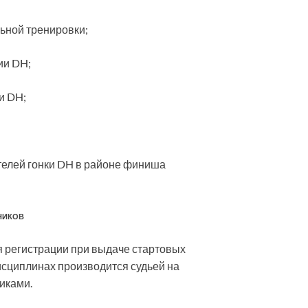
ьной тренировки;
ии DH;
и DH;
телей гонки DH в районе финиша
ТНИКОВ
 регистрации при выдаче стартовых
дисциплинах производится судьей на
никами.