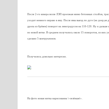
После 2-го кикера возле ЛЭП проезжая мимо бетонных столбов, трас
уходит немного вправо в яму. После ямы выезд по дуге (не доеp;ая 
дропа из брёвен) поворот на левоградусов на 110-120. Ну и дальше 
по новой ветке. В среднем получилось около 15 поворотов, из них у
сделано 5 контруклонов.
Получилось довольно интересно.
На фото новая нитка нарисованна \»зелёным\».