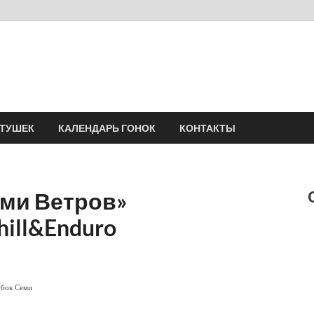
Velomania
Сообщество профессионалов велоспорта, энтузиастов велотуризма
АТУШЕК
КАЛЕНДАРЬ ГОНОК
КОНТАКТЫ
еми Ветров»
ill&Enduro
убок Семи