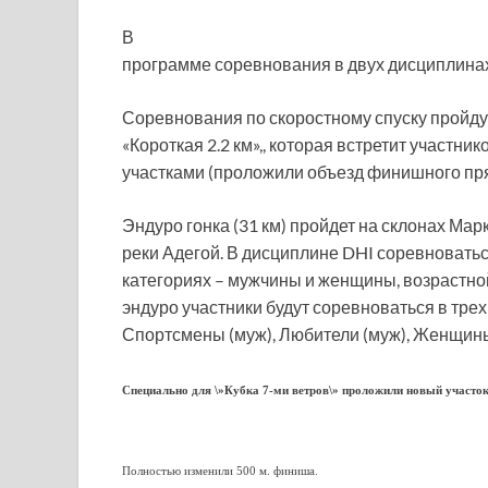
В
программе соревнования в двух дисциплинах 
Соревнования по скоростному спуску пройдут
«Короткая 2.2 км»,, которая встретит участн
участками (проложили объезд финишного пря
Эндуро гонка (31 км) пройдет на склонах Мар
реки Адегой. В дисциплине DHI соревноватьс
категориях – мужчины и женщины, возрастной
эндуро участники будут соревноваться в трех
Спортсмены (муж), Любители (муж), Женщин
Специально для \»Кубка 7-ми ветров\» проложили новый участок
Полностью изменили 500 м. финиша.