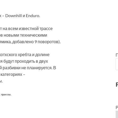
– Downhill и Enduro.
 на всем известной трассе
иков новыми техническими
мика, добавлено 9 поворотов).
котхского хребта и долине
я будут проходить в двух
 разбивки не планируется. В
 категориях –
ы.
 трассы.
Р