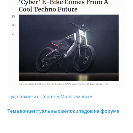
Чудо техники с Сергеем Малоземовым
Тема концептуальных велосипедов на форуме