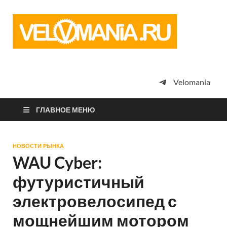
Vel
Сообщество
профессион
велоспорта,
энтузиастов
велотуризма
Velomania
просто
любителей
велосипедов
ГЛАВНОЕ МЕНЮ
НОВОСТИ РЫНКА
WAU Cyber:
футуристичный
электровелосипед с
мощнейшим мотором