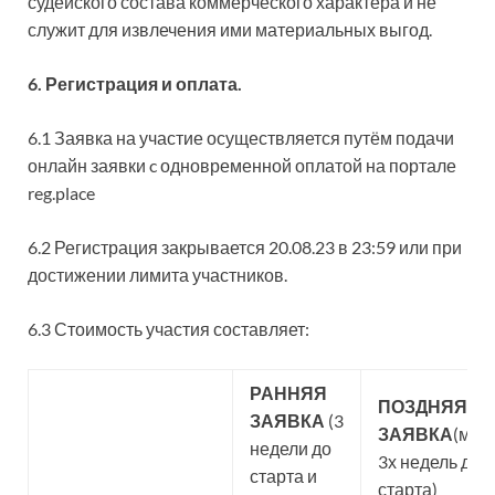
судейского состава коммерческого характера и не
служит для извлечения ими материальных выгод.
6. Регистрация и оплата.
6.1 Заявка на участие осуществляется путём подачи
онлайн заявки c одновременной оплатой на портале
reg.place
6.2 Регистрация закрывается 20.08.23 в 23:59 или при
достижении лимита участников.
6.3 Стоимость участия составляет:
РАННЯЯ
ПОЗДНЯЯ
ЗАЯВКА
(3
ЗАЯВК
А
(мен
недели до
3х недель до
старта и
старта)