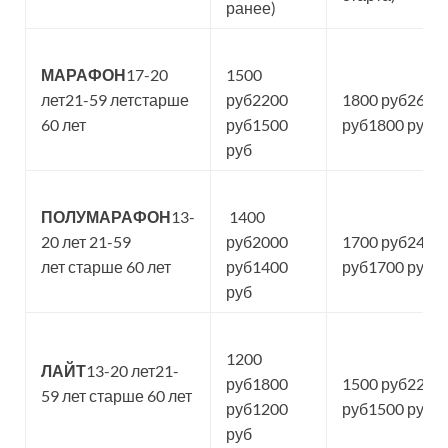
ранее)
МАРАФОН
17-20
1500
лет21-59 летстарше
руб2200
1800 руб2600
60 лет
руб1500
руб1800 руб
руб
ПОЛУМАРАФОН
13-
1400
20 лет 21-59
руб2000
1700 руб2400
лет старше 60 лет
руб1400
руб1700 руб
руб
1200
ЛАЙТ
13-20 лет21-
руб1800
1500 руб2200
59 лет старше 60 лет
руб1200
руб1500 руб
руб