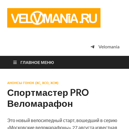
Vel
Сообщество
профессион
велоспорта,
энтузиастов
велотуризма
Velomania
просто
любителей
велосипедов
ГЛАВНОЕ МЕНЮ
АНОНСЫ ГОНОК (XC, XCO, XCM)
Спортмастер PRO
Веломарафон
Это новый велосипедный старт, вошедший в серию
«Московские веломарафоны». 27 августа известная