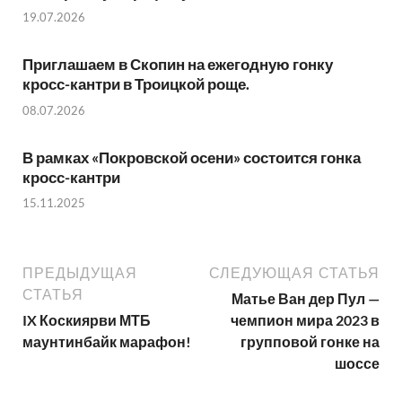
19.07.2026
Приглашаем в Скопин на ежегодную гонку
кросс-кантри в Троицкой роще.
08.07.2026
В рамках «Покровской осени» состоится гонка
кросс-кантри
15.11.2025
ПРЕДЫДУЩАЯ
СЛЕДУЮЩАЯ СТАТЬЯ
СТАТЬЯ
Матье Ван дер Пул —
IX Коскиярви МТБ
чемпион мира 2023 в
маунтинбайк марафон!
групповой гонке на
шоссе