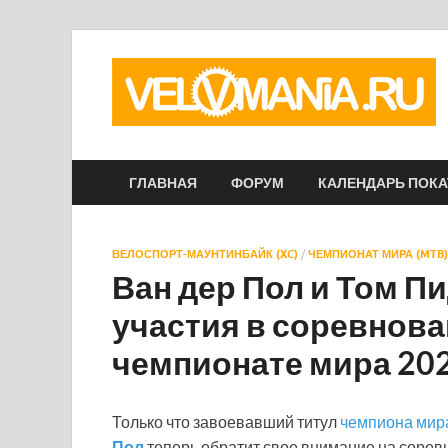
ГЛАВНАЯ
ФОРУМ
КАЛЕНДАРЬ ПОК
ВЕЛОСПОРТ-МАУНТИНБАЙК (XC)
/
ЧЕМПИОНАТ МИРА (MTB)
Ван дер Пол и Том П
участия в соревнова
чемпионате мира 20
Только что завоевавший титул
чемпиона мир
Пол
теперь обратит свое внимание на сорев