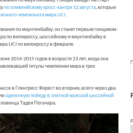
ку
по олимпийскому кросс-кантри 12 августа
, которые
ненного чемпионата мира UCI.
ования по маунтинбайку, он станет первым гонщиком-
а по велокроссу, шоссейному и маунтинбайку в
ира UCI по велокроссу в феврале.
оне 2014-2015 годов в возрасте 23 лет, когда она
завоевавшей титулы чемпионки мира в трех
ассе в Глентресс Форест во вторник, всего через два
щую
одиночную победу в элитной мужской шоссейной
 словенца Тадея Погачара.
Р