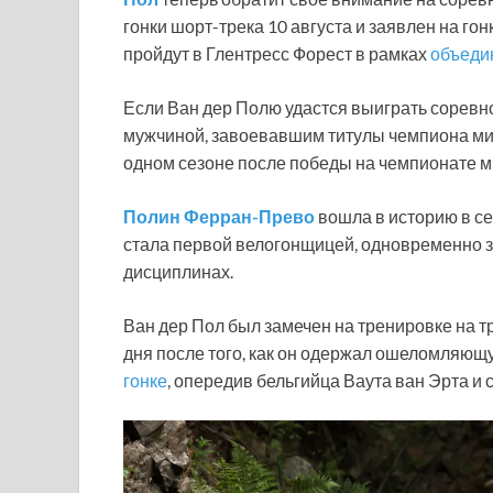
гонки шорт-трека 10 августа и заявлен на гон
пройдут в Глентресс Форест в рамках
объеди
Если Ван дер Полю удастся выиграть соревн
мужчиной, завоевавшим титулы чемпиона мир
одном сезоне после победы на чемпионате м
Полин Ферран-Прево
вошла в историю в сез
стала первой велогонщицей, одновременно 
дисциплинах.
Ван дер Пол был замечен на тренировке на тр
дня после того, как он одержал ошеломляю
гонке
, опередив бельгийца Ваута ван Эрта и