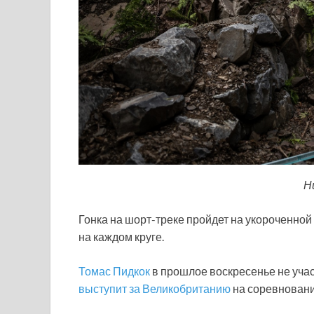
Н
Гонка на шорт-треке пройдет на укороченной
на каждом круге.
Томас Пидкок
в прошлое воскресенье не учас
выступит за Великобританию
на соревнования