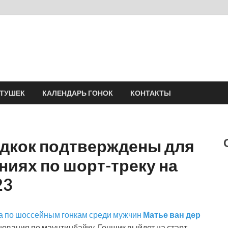
Velomania
Сообщество профессионалов велоспорта, энтузиастов велотуризма
АТУШЕК
КАЛЕНДАРЬ ГОНОК
КОНТАКТЫ
идкок подтверждены для
ниях по шорт-треку на
23
а по шоссейным гонкам среди мужчин
Матье ван дер
нования по маунтинбайку. Гонщик выйдет на старт