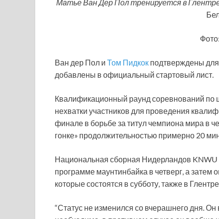
Матье Ван Дер Пол тренируется в Глентр
Бел
Фото:
Ван дер Пол и
Том Пидкок
подтверждены для 
добавлены в официальный стартовый лист.
Квалификационный раунд соревнований по шор
нехватки участников для проведения квалифи
финале в борьбе за титул чемпиона мира в ч
гонке» продолжительностью примерно 20 мин
Национальная сборная Нидерландов KNWU ра
программе маунтинбайка в четверг, а затем о
которые состоятся в субботу, также в Глентрес
“Статус не изменился со вчерашнего дня. Он 