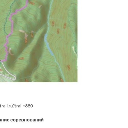
rail.ru?trail=880
ание соревнований