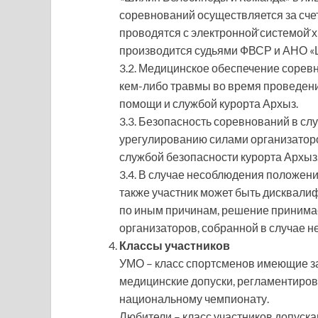
соревнований осуществляется за сче
проводятся с электронной̆ системой̆
производится судьями ФВСР и АНО «
3.2. Медицинское обеспечение сорев
кем-либо травмы во время проведени
помощи и службой курорта Архыз.
3.3. Безопасность соревнований в сл
урегулированию силами организаторо
службой безопасности курорта Архыз
3.4. В случае несоблюдения положен
также участник может быть дисквал
по иным причинам, решение принимает
организаторов, собранной в случае н
Классы участников
УМО – класс спортсменов имеющие з
медицинские допуски, регламентиров
национальному чемпионату.
Любители – класс участников допуска