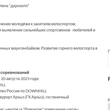
лина “даунхилл”
ечение молодёжи к занятиям велоспортом,
и выявление сильнейших спортсменов- любителей и
нных маунтинбайком. Развитие горного велоспорта в
г соревнований
 20 августа 2023 года:
ILL
нство России по DOWNHILL
курорт Архыз (ГК Архыз), гостиничный
Р
ис-центре гк “Романтик” помещение школы