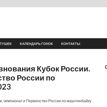
Velomania
Сообщество профессионалов велоспорта, энтузиастов велотуризма
АТУШЕК
КАЛЕНДАРЬ ГОНОК
КОНТАКТЫ
внования Кубок России.
ство России по
023
и, чемпионат и Первенство России по маунтинбайку