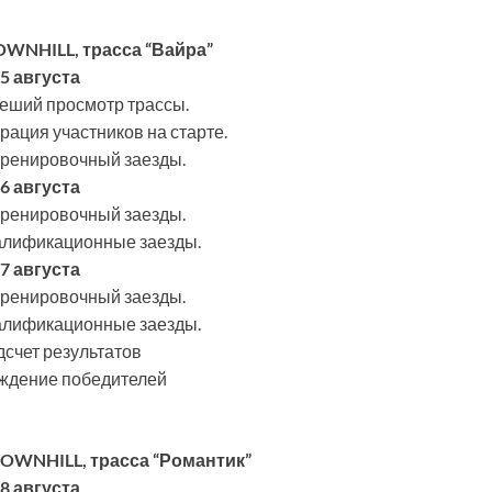
OWNHILL, трасса “Вайра”
5 августа
 пеший просмотр трассы.
трация участников на старте.
 тренировочный заезды.
6 августа
 тренировочный заезды.
валификационные заезды.
7 августа
 тренировочный заезды.
валификационные заезды.
дсчет результатов
аждение победителей
OWNHILL, трасса “Романтик”
8 августа