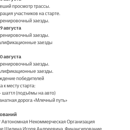
 пеший просмотр трассы.
трация участников на старте.
 тренировочный заезды.
9 августа
 тренировочный заезды.
квалификационные заезды
0 августа
 тренировочный заезды.
валификационные заезды.
аждение победителей
а к месту старта:
 шаттл (подъёмы на авто)
анатная дорога «Млечный путь»
нований
ет Автономная Некоммерческая Организация
це Шилина Игоря Андреевича. Финансирование