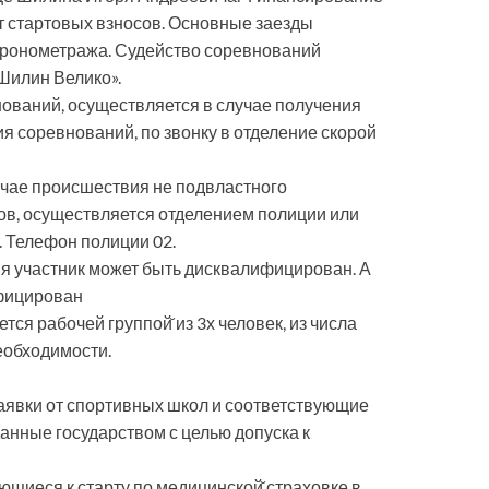
т стартовых взносов. Основные заезды
 хронометража. Судейство соревнований
Шилин Велико».
нований, осуществляется в случае получения
я соревнований, по звонку в отделение скорой
учае происшествия не подвластного
в, осуществляется отделением полиции или
. Телефон полиции 02.
ия участник может быть дисквалифицирован. А
ифицирован
ся рабочей группой̆ из 3х человек, из числа
еобходимости.
аявки от спортивных школ и соответствующие
анные государством с целью допуска к
ющиеся к старту по медицинской̆ страховке в