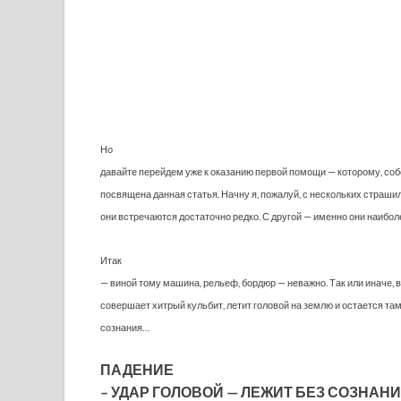
Но
давайте перейдем уже к оказанию первой помощи — которому, соб
посвящена данная статья. Начну я, пожалуй, с нескольких страшил
они встречаются достаточно редко. С другой — именно они наибо
Итак
— виной тому машина, рельеф, бордюр — неважно. Так или иначе,
совершает хитрый кульбит, летит головой на землю и остается там
сознания…
ПАДЕНИЕ
– УДАР ГОЛОВОЙ — ЛЕЖИТ БЕЗ СОЗНАН