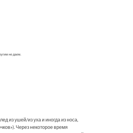
ругим не даем.
д из ушей/из уха и иногда из носа,
очков»). Через некоторое время