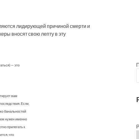
вляются лидирующей причиной смерти и
керы вносят свою лепту в эту
таться) — это
нтирует вам
последствия. Если,
ько банальностей
шлем нужен именно
Р
отно прилегать к
ется, что