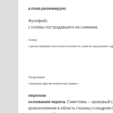
а пока резюмирую:
Фуллфейс
с головы пострадавшего не снимаем.
Голову
с целью проверки «все ли кости на месте» сами не ощупываем, и д
Продолжаем
страшилки. Другая неприятная травма —
перелом
основания черепа.
Симптомы — кровавый сле
кровоизлияние в область глазниц («синдром 