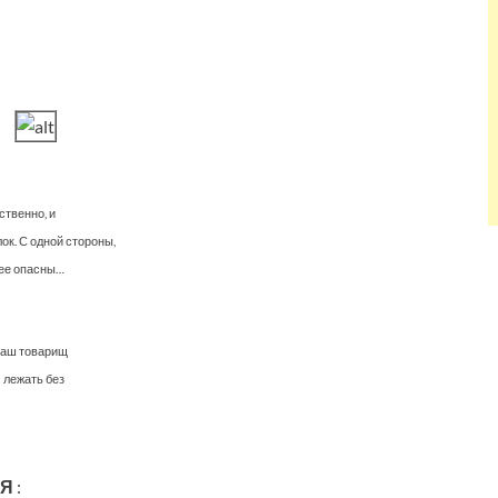
ственно, и
ок. С одной стороны,
лее опасны…
 ваш товарищ
 лежать без
ИЯ
: