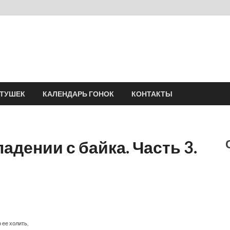
Velomania
Сообщество профессионалов велоспорта, энтузиастов велотуризма
АТУШЕК
КАЛЕНДАРЬ ГОНОК
КОНТАКТЫ
дении с байка. Часть 3.
 ее холить,