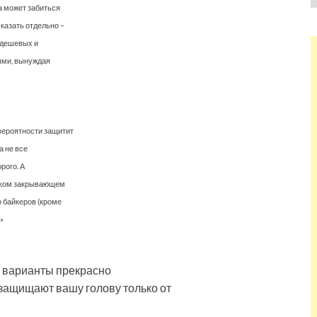
а может забиться
казать отдельно –
 дешевых и
ыми, вынуждая
вероятности защитит
а не все
рого. А
ликом закрывающем
о байкеров (кроме
»
е варианты прекрасно
 защищают вашу голову только от