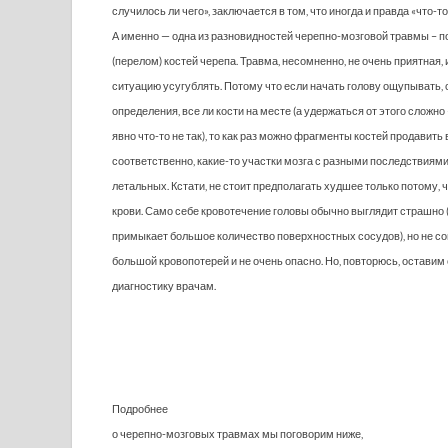
случилось ли чего», заключается в том, что иногда и правда «что-т
А именно — одна из разновидностей черепно-мозговой травмы – 
(перелом) костей черепа. Травма, несомненно, не очень приятная, 
ситуацию усугублять. Потому что если начать голову ощупывать, 
определения, все ли кости на месте (а удержаться от этого сложно –
явно что-то не так), то как раз можно фрагменты костей продавить 
соответственно, какие-то участки мозга с разными последствиями
летальных. Кстати, не стоит предполагать худшее только потому, ч
крови. Само себе кровотечение головы обычно выглядит страшно (
примыкает большое количество поверхностных сосудов), но не с
большой кровопотерей и не очень опасно. Но, повторюсь, остави
диагностику врачам.
Подробнее
о черепно-мозговых травмах мы поговорим ниже,