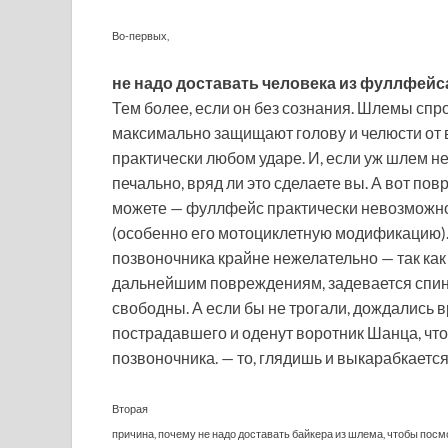
Во-первых,
не надо доставать человека из фуллфейс
Тем более, если он без сознания. Шлемы спр
максимально защищают голову и челюсти от
практически любом ударе. И, если уж шлем не 
печально, вряд ли это сделаете вы. А вот по
можете — фуллфейс практически невозможно 
(особенно его мотоциклетную модификацию).
позвоночника крайне нежелательно — так ка
дальнейшим повреждениям, задевается спинно
свободны. А если бы не трогали, дождались в
пострадавшего и оденут воротник Шанца, чт
позвоночника. — то, глядишь и выкарабкается
Вторая
причина, почему не надо доставать байкера из шлема, чтобы посмо