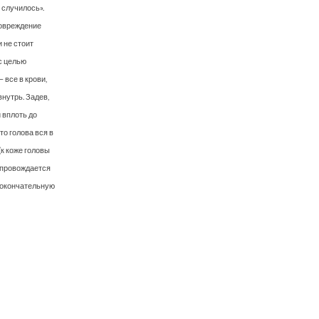
о случилось».
повреждение
и не стоит
с целью
 все в крови,
внутрь. Задев,
 вплоть до
то голова вся в
к коже головы
опровождается
м окончательную