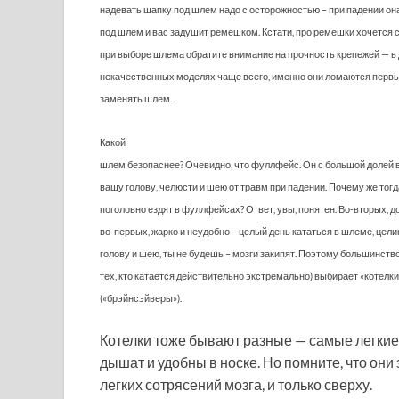
надевать шапку под шлем надо с осторожностью – при падении он
под шлем и вас задушит ремешком. Кстати, про ремешки хочется с
при выборе шлема обратите внимание на прочность крепежей — в
некачественных моделях чаще всего, именно они ломаются перв
заменять шлем.
Какой
шлем безопаснее? Очевидно, что фуллфейс. Он с большой долей 
вашу голову, челюсти и шею от травм при падении. Почему же тогд
поголовно ездят в фуллфейсах? Ответ, увы, понятен. Во-вторых, до
во-первых, жарко и неудобно – целый день кататься в шлеме, це
голову и шею, ты не будешь – мозги закипят. Поэтому большинств
тех, кто катается действительно экстремально) выбирает «котелки
(«брэйнсэйверы»).
Котелки тоже бывают разные — самые легки
дышат и удобны в носке. Но помните, что они
легких сотрясений мозга, и только сверху.