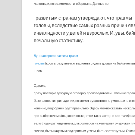
лелеять, и, по возможности, оберегать. Данные по
развитым странам утверждают, что травмы
головы, вследствие самых разных причин я
инвалидности у детей и взрослых. И, увы, бай
печальную статистику.
Лучшая профилактика травм
головы
(кроме, разумеется, варианта сидеть дома и на байке не ка
шлем.
Однако,
сразу повторю дежурную оговорку производителей. Шлем не гара
безопасности при падении, но может существенно уменьшить его 
конечно, подобран и одет правильно. Здесь можно сказать нескол
про выбор шлема (вы, конечно же, это и так знаете, но все-таки): 
вело (подойдет еще шлем для роллеров и скейтеров), он должен пл
голове, быть надетым под прямым углом, быть застегнутым. Счита