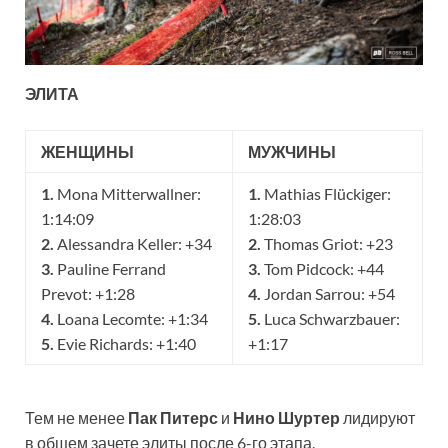
ЭЛИТА
ЖЕНЩИНЫ
МУЖЧИНЫ
1.
Mona Mitterwallner:
1.
Mathias Flückiger:
1:14:09
1:28:03
2.
Alessandra Keller: +34
2.
Thomas Griot: +23
3.
Pauline Ferrand
3.
Tom Pidcock: +44
Prevot: +1:28
4.
Jordan Sarrou: +54
4.
Loana Lecomte: +1:34
5.
Luca Schwarzbauer:
5.
Evie Richards: +1:40
+1:17
Тем не менее
Пак Питерс
и
Нино Шуртер
лидируют
в общем зачете элиты после 6-го этапа.