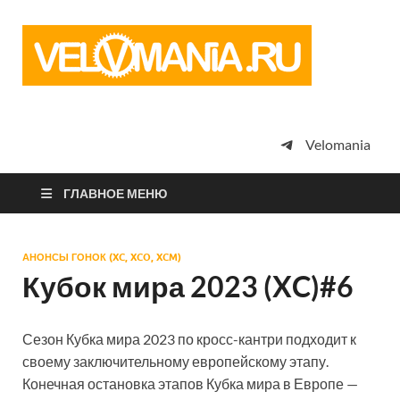
Vel
Сообщество
профессион
велоспорта,
энтузиастов
велотуризма
Velomania
просто
любителей
велосипедов
ГЛАВНОЕ МЕНЮ
АНОНСЫ ГОНОК (XC, XCO, XCM)
Кубок мира 2023 (XC)#6
Сезон Кубка мира 2023 по кросс-кантри подходит к
своему заключительному европейскому этапу.
Конечная остановка этапов Кубка мира в Европе —