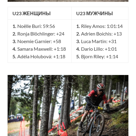
U23 ЖЕНЩИНЫ
U23 МУЖЧИНЫ
1.
Noëlle Buri: 59:56
1.
Riley Amos: 1:01:14
2.
Ronja Blöchlinger: +24
2.
Adrien Boichis: +13
3.
Noemie Garnier: +58
3.
Luca Martin: +31
4.
Samara Maxwell: +1:18
4.
Dario Lillo: +1:01
5.
Adéla Holubová: +1:18
5.
Bjorn Riley: +1:14