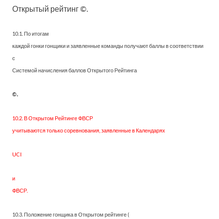
Открытый рейтинг ©.
10.1. По итогам
каждой гонки гонщики и заявленные команды получают баллы в соответствии
с
Системой начисления баллов Открытого Рейтинга
.
©
10.2. В Открытом Рейтинге ФВСР
учитываются только соревнования, заявленные в Календарях
UCI
и
ФВСР.
10.3. Положение гонщика в Открытом рейтинге (