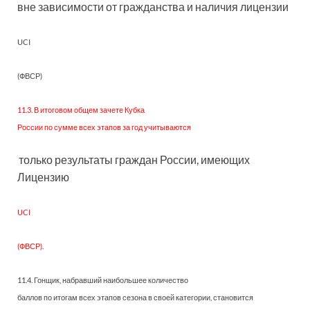
вне зависимости от гражданства и наличия лицензии
UCI
(ФВСР)
11.3. В итоговом общем зачете Кубка
России по сумме всех этапов за год учитываются
только результаты граждан России, имеющих
Лицензию
UCI
(ФВСР).
11.4. Гонщик, набравший наибольшее количество
баллов по итогам всех этапов сезона в своей категории, становится