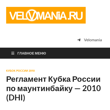
Vel
Сообщество
профессион
велоспорта,
энтузиастов
велотуризма
Velomania
просто
любителей
велосипедов
ГЛАВНОЕ МЕНЮ
КУБОК РОССИИ 2010
Регламент Кубка России
по маунтинбайку — 2010
(DHI)