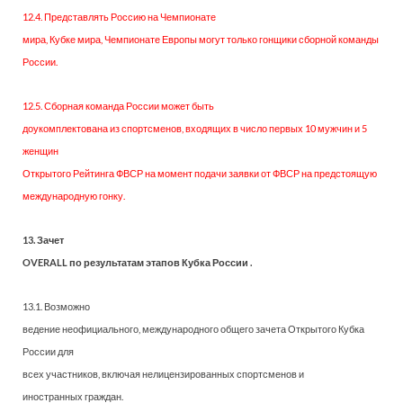
12.4. Представлять Россию на Чемпионате
мира, Кубке мира, Чемпионате Европы могут только гонщики сборной команды
России.
12.5. Сборная команда России может быть
доукомплектована из спортсменов, входящих в число первых 10 мужчин и 5
женщин
Открытого Рейтинга ФВСР на момент подачи заявки от ФВСР на предстоящую
международную гонку.
13. Зачет
OVERALL по результатам этапов Кубка России .
13.1. Возможно
ведение неофициального, международного общего зачета Открытого Кубка
России для
всех участников, включая нелицензированных спортсменов и
иностранных граждан.