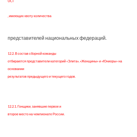
UCI
, имеющих квоту количества
представителей национальных федераций.
12.2. В состав сборной команды
отбираются представители категорий «Элита», «Женщины» и «Юниоры» на
основании
результатов предыдущего и текущего годов.
12.2.1. Гонщики, занявшие первое и
второе место на чемпионате России.