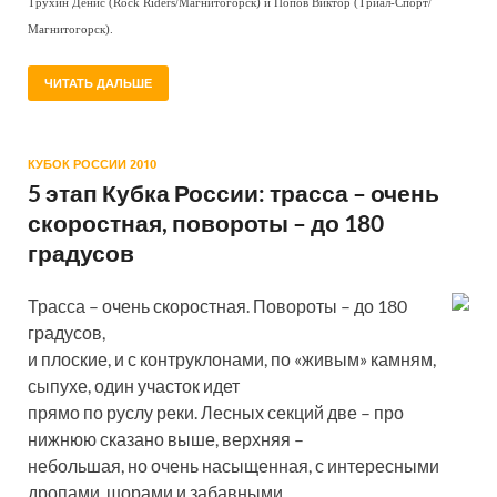
Трухин Денис (Rock Riders/Магнитогорск) и Попов Виктор (Триал-Спорт/
Магнитогорск).
ЧИТАТЬ ДАЛЬШЕ
КУБОК РОССИИ 2010
5 этап Кубка России: трасса – очень
скоростная, повороты – до 180
градусов
Трасса – очень скоростная. Повороты – до 180
градусов,
и плоские, и с контруклонами, по «живым» камням,
сыпухе, один участок идет
прямо по руслу реки. Лесных секций две – про
нижнюю сказано выше, верхняя –
небольшая, но очень насыщенная, с интересными
дропами, шорами и забавными