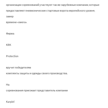
организации соревнований участвуют так же зарубежные компании, которые
предоставляют пневмонические стартовые ворота европейского уровня,
замер
времени «омега».
Фирма
KRK
Protection
вручит победителям
комплекты защиты и одежды своего производства.
На
соревнования приезжает представитель компании
Karpiel