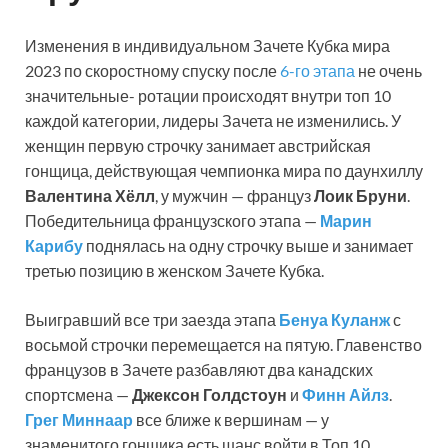
Изменения в индивидуальном Зачете Кубка мира
2023 по скоростному спуску после
6-го этапа
не очень
значительные- ротации происходят внутри топ 10
каждой категории, лидеры Зачета не изменились. У
женщин первую строчку занимает австрийская
гонщица, действующая чемпионка мира по даунхиллу
Валентина Хёлл
, у мужчин — француз
Лоик Бруни
.
Победительница французского этапа —
Марин
Карибу
поднялась на одну строчку выше и занимает
третью позицию в женском Зачете Кубка.
Выигравший все три заезда этапа
Бенуа Куланж
с
восьмой строчки перемещается на пятую. Главенство
французов в Зачете разбавляют два канадских
спортсмена —
Джексон Голдстоун
и
Финн Айлз
.
Грег Миннаар
все ближе к вершинам — у
знаменитого гонщика есть шанс войти в Топ 10