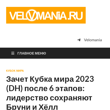
Vel
Сообщество
профессион
велоспорта,
энтузиастов
велотуризма
Velomania
просто
любителей
велосипедов
ГЛАВНОЕ МЕНЮ
КУБОК МИРА
Зачет Кубка мира 2023
(DH) после 6 этапов:
лидерство сохраняют
Бруни и Хёлл