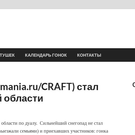
Velomania
Сообщество профессионалов велоспорта, энтузиастов велотуризма
АТУШЕК
КАЛЕНДАРЬ ГОНОК
КОНТАКТЫ
mania.ru/CRAFT) стал
 области
 области по дуалу. Сильнейший снегопад не стал
 выезжали семьями) и приехавших участников: гонка