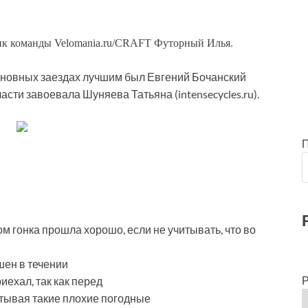
щик команды Velomania.ru/CRAFT Футорный Илья.
сновных заездах лучшим был Евгений Бочанский
асти завоевала Шуняева Татьяна (intensecycles.ru).
лом гонка прошла хорошо, если не учитывать, что во
шен в течении
Р
иехал, так как перед
читывая такие плохие погодные