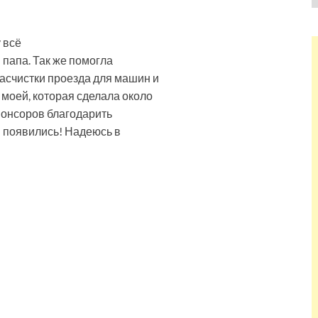
 всё
й папа. Так же помогла
асчистки проезда для машин и
моей, которая сделала около
Спонсоров благодарить
они появились! Надеюсь в