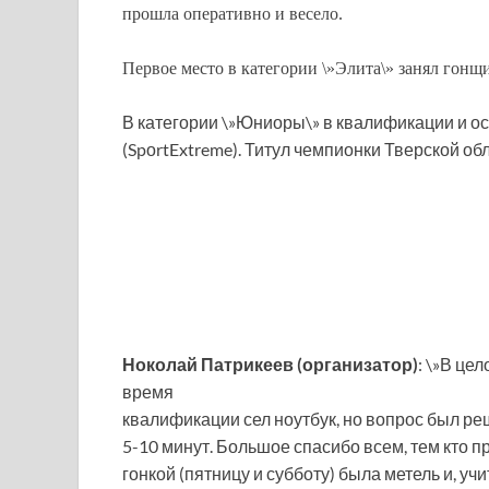
прошла оперативно и весело.
Первое место в категории \»Элита\» занял гон
В категории \»Юниоры\» в квалификации и о
(SpоrtExtreme). Титул чемпионки Тверской обл
Ноколай Патрикеев (организатор)
: \»В це
время
квалификации сел ноутбук, но вопрос был ре
5-10 минут. Большое спасибо всем, тем кто пр
гонкой (пятницу и субботу) была метель и, у