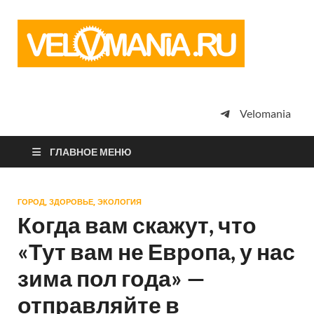
Vel
Сообщество
профессион
велоспорта,
энтузиастов
велотуризма
Velomania
просто
любителей
велосипедов
ГЛАВНОЕ МЕНЮ
ГОРОД, ЗДОРОВЬЕ, ЭКОЛОГИЯ
Когда вам скажут, что
«Тут вам не Европа, у нас
зима пол года» —
отправляйте в