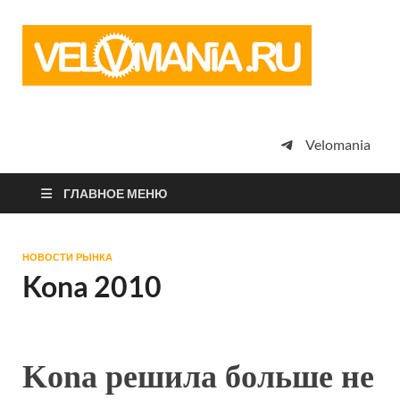
Vel
Сообщество
профессион
велоспорта,
энтузиастов
велотуризма
Velomania
просто
любителей
велосипедов
ГЛАВНОЕ МЕНЮ
НОВОСТИ РЫНКА
Kona 2010
Kona решила больше не