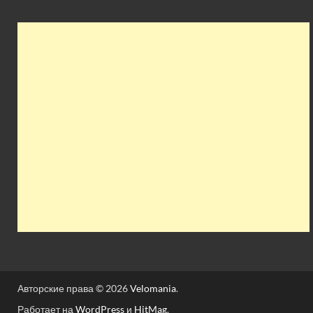
Авторские права © 2026
Velomania
.
Работает на
WordPress
и
HitMag
.