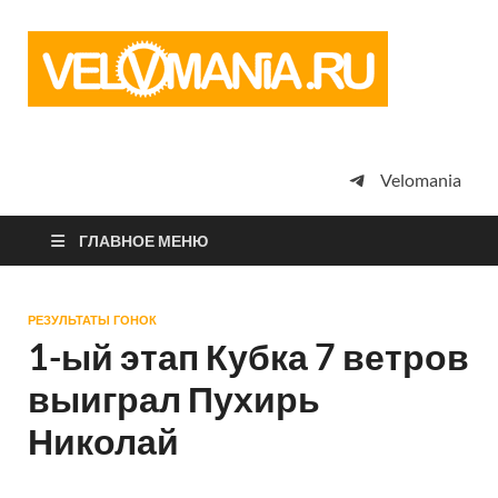
Vel
Сообщество
профессион
велоспорта,
энтузиастов
велотуризма
Velomania
просто
любителей
велосипедов
ГЛАВНОЕ МЕНЮ
РЕЗУЛЬТАТЫ ГОНОК
1-ый этап Кубка 7 ветров
выиграл Пухирь
Николай