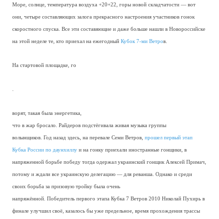
Море, солнце, температура воздуха +20+22, горы новой складчатости — вот
они, четыре составляющих залога прекрасного настроения участников гонок
скоростного спуска. Все эти составяющие и даже больше нашли в Новороссийске
на этой неделе те, кто приехал на ежегодный
Кубок 7-ми Ветро
в.
На стартовой площадке, го
.
ворят, такая была энергетика,
что в жар бросало. Райдеров подстёгивала живая музыка группы
волынщиков. Год назад здесь, на перевале Семи Ветров,
прошел первый этап
Кубка России по даунхиллу
и на гонку приехали иностранные гонщики, в
напряженной борьбе победу тогда одержал украинский гонщик Алексей Примач,
потому и ждали все украинскую делегацию — для реванша. Однако и среди
своих борьба за призовую тройку была очень
напряжённой. Победитель первого этапа Кубка 7 Ветров 2010 Николай Пухирь в
финале улучшил своё, казалось бы уже предельное, время прохождения трассы