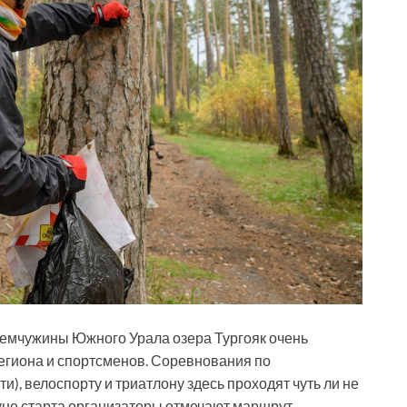
емчужины Южного Урала озера Тургояк очень
 региона и спортсменов. Соревнования по
и), велоспорту и триатлону здесь проходят чуть ли не
уне старта организаторы отмечают маршрут