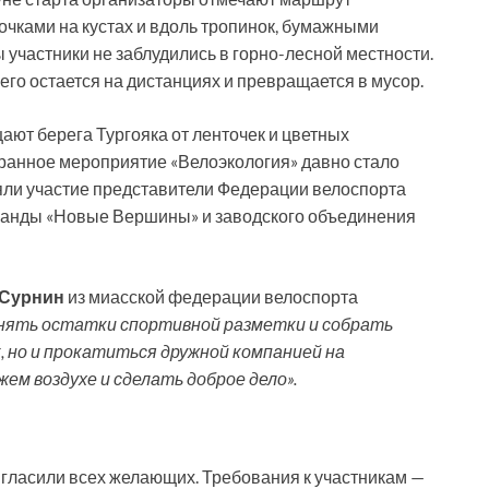
очками на кустах и вдоль тропинок, бумажными
 участники не заблудились в горно-лесной местности.
го остается на дистанциях и превращается в мусор.
ют берега Тургояка от ленточек и цветных
ранное мероприятие «Велоэкология» давно стало
няли участие представители Федерации велоспорта
оманды «Новые Вершины» и заводского объединения
 Сурнин
из миасской федерации велоспорта
снять остатки спортивной разметки и собрать
, но и прокатиться дружной компанией на
ем воздухе и сделать доброе дело».
гласили всех желающих. Требования к участникам —