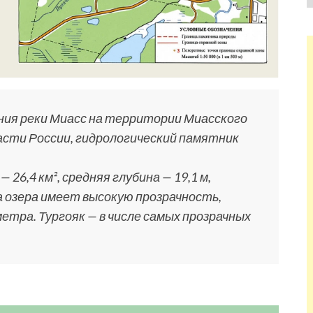
ения реки Миасс на территории Миасского
асти России, гидрологический памятник
26,4 км², средняя глубина — 19,1 м,
да озера имеет высокую прозрачность,
етра. Тургояк — в числе самых прозрачных