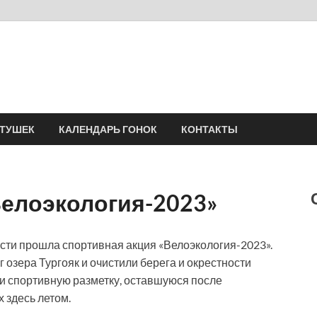
Velomania
Сообщество профессионалов велоспорта, энтузиастов велотуризма
АТУШЕК
КАЛЕНДАРЬ ГОНОК
КОНТАКТЫ
Велоэкология-2023»
асти прошла спортивная акция «Велоэкология-2023».
 озера Тургояк и очистили берега и окрестности
ли спортивную разметку, оставшуюся после
 здесь летом.