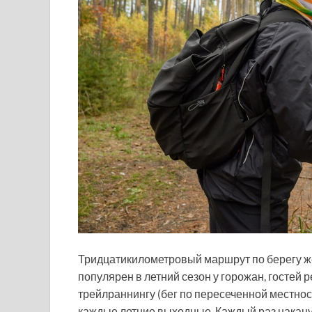
Тридцатикилометровый маршрут по берегу ж
популярен в летний сезон у горожан, гостей
трейлраннингу (бег по пересеченной местност
каждые летние выходные. Каждый раз накан