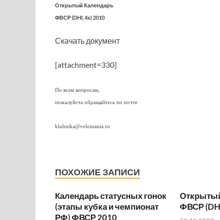
Открытый Календарь
ФВСР (DHI, 4x) 2010
Скачать документ
[attachment=330]
По всем вопросам,
пожалуйста обращайтесь по почте
klubnika@velomania.ru
ПОХОЖИЕ ЗАПИСИ
Календарь статусных гонок
Открытый
(этапы кубка и чемпионат
ФВСР (DHI
РФ) ФВСР 2010