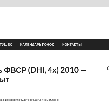
Velomania
Сообщество профессионалов велоспорта, энтузиастов велотуризма
АТУШЕК
КАЛЕНДАРЬ ГОНОК
КОНТАКТЫ
ФВСР (DHI, 4x) 2010 —
рыт
юбых изменениях будет сообщаться немедленно.