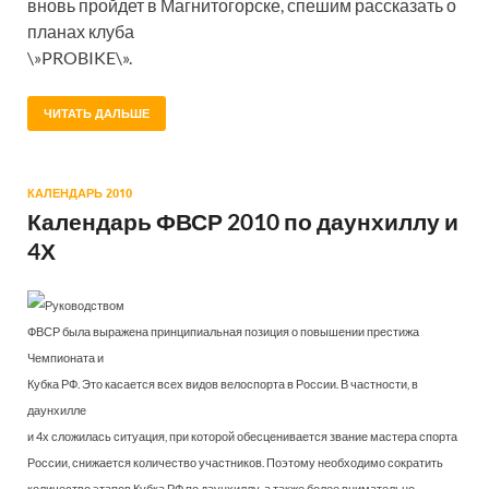
вновь пройдет в Магнитогорске, спешим рассказать о
планах клуба
\»PROBIKE\».
ЧИТАТЬ ДАЛЬШЕ
КАЛЕНДАРЬ 2010
Календарь ФВСР 2010 по даунхиллу и
4Х
Руководством
ФВСР была выражена принципиальная позиция о повышении престижа
Чемпионата и
Кубка РФ. Это касается всех видов велоспорта в России. В частности, в
даунхилле
и 4х сложилась ситуация, при которой обесценивается звание мастера спорта
России, снижается количество участников. Поэтому необходимо сократить
количество этапов Кубка РФ по даунхиллу, а также более внимательно