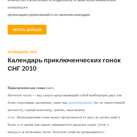
относиться к
организации соревнований и составлению календаря.
ЧИТАТЬ ДАЛЬШЕ
КАЛЕНДАРЬ 2010
Календарь приключенческих гонок
СНГ 2010
Приключенческие гонки
(англ.
Adventure races
) — вид спорта представляющий собой комбинацию двух или
более спортивных дисциплин, таких как
ориентирование
, бег по пересечённой
местности, горный велосипед, греблю, скалолазание
и т.п. Экспедиционная гонка может продолжаться от двух до десяти дней и
более, в то время, как спринт завершается в пределах одних суток, а
иногда и за нескольких часов. Зачастую гонки не прекращаются с