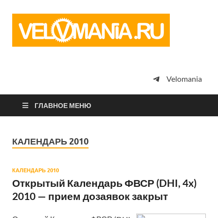
Vel
Сообщество
профессион
велоспорта,
энтузиастов
велотуризма
Velomania
просто
любителей
велосипедов
ГЛАВНОЕ МЕНЮ
КАЛЕНДАРЬ 2010
КАЛЕНДАРЬ 2010
Открытый Календарь ФВСР (DHI, 4x)
2010 — прием дозаявок закрыт