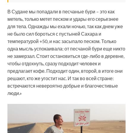
В Судане мы попадали в песчаные бури – это как
метель, только метет песком и удары его серьезнее
для тела. Однажды мы ехали ночью, так как днем уже
не было сил бороться с пустыней Сахара и
температурой +50, и нас засыпало песком. Только
одна мысль успокаивала: от песчаной бури еще никто
не замерзал. Стоит остановиться где-либо в деревне,
чтобы отдохнуть, сразу подходит человек и
предлагает кофе. Подходит один, второй, в итоге они
решают, кто же угостит нас. И так во всей стране:
встречаются невероятно добрые и благочестивые
люди.»