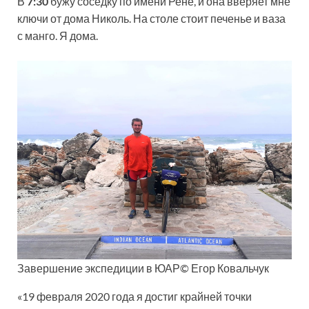
В
7:30
бужу соседку по имени Рене, и она вверяет мне
ключи от дома Николь. На столе стоит печенье и ваза
с манго. Я дома.
Завершение экспедиции в ЮАР© Егор Ковальчук
«19 февраля 2020 года я достиг крайней точки