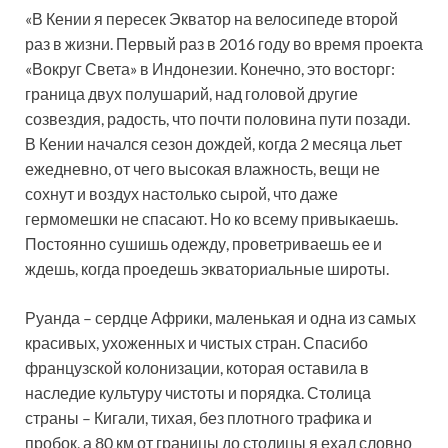
«В Кении я пересек Экватор на велосипеде второй
раз в жизни. Первый раз в 2016 году во время проекта
«Вокруг Света» в Индонезии. Конечно, это восторг:
граница двух полушарий, над головой другие
созвездия, радость, что почти половина пути позади.
В Кении начался сезон дождей, когда 2 месяца льет
ежедневно, от чего высокая влажность, вещи не
сохнут и воздух настолько сырой, что даже
гермомешки не спасают. Но ко всему привыкаешь.
Постоянно сушишь одежду, проветриваешь ее и
ждешь, когда проедешь экваториальные широты.
Руанда – сердце Африки, маленькая и одна из самых
красивых, ухоженных и чистых стран. Спасибо
французской колонизации, которая оставила в
наследие культуру чистоты и порядка. Столица
страны – Кигали, тихая, без плотного трафика и
пробок, а 80 км от границы до столицы я ехал словно