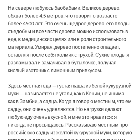
На севере любуюсь баобабами. Великое дерево,
обхват более 4.5 метров, что говорит о возрасте
более 4500 лет. Это очень щедрое дерево, его плоды
съедобны и все части дерева можно использовать в
еде, в медицинских целях или в роли строительного
материала. Умирая, дерево постепенно опадает,
оставляя после себя холмик с трухой. Сухие плоды я
разламывал и замачивал в бутылочке, получая
кислый изотоник с лимонным привкусом.
Здесь местная еда — густая каша из белой кукурузной
муки — называется не угали, как в Кении, не ишима,
как в Замбии, а садца. Когда я говорю местным, что ем
садцу, они очень удивляются. Но нагрузки делают
любую еду очень вкусной, и мне это нравится: я
никогда не пресыщаюсь. Рассказываю местным про
российскую садцу из желтой кукурузной муки, которую