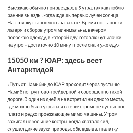
Выезжаю обычно при звездах, в 5 утра, так как люблю
ранние выезды, когда ждешь первых лучей солнца.
На стоянку становлюсь на закате. Время постановки
лагеря и сборов утром минимальны, вечером
полоскаю одежду, в которой еду, готовлю бутылочки
на утро – достаточно 10 минут после сна и уже еду.»
15050 км ? ЮАР: здесь веет
Антарктидой
«Путь от Намибии до ЮАР проходит через пустыню
Намиб по грунтово-грейдерной и совершенно тихой
дороге. В один из дней я не встретил ни одного места,
где можно было укрыться в тени: огромное пустынное
плато и редко проезжающие мимо машины. Утром
зажигал небольшие костры, когда хватало сил,
слушал дикие звуки природы, обкладывал палатку