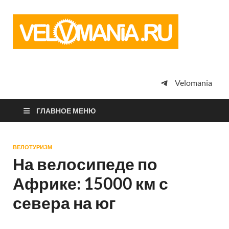
Vel
Сообщество
профессион
велоспорта,
энтузиастов
велотуризма
Velomania
просто
любителей
велосипедов
ГЛАВНОЕ МЕНЮ
ВЕЛОТУРИЗМ
На велосипеде по
Африке: 15000 км с
севера на юг