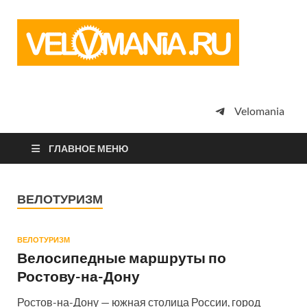
Vel
Сообщество
профессион
велоспорта,
энтузиастов
велотуризма
Velomania
просто
любителей
велосипедов
ГЛАВНОЕ МЕНЮ
ВЕЛОТУРИЗМ
ВЕЛОТУРИЗМ
Велосипедные маршруты по
Ростову-на-Дону
Ростов-на-Дону — южная столица России, город