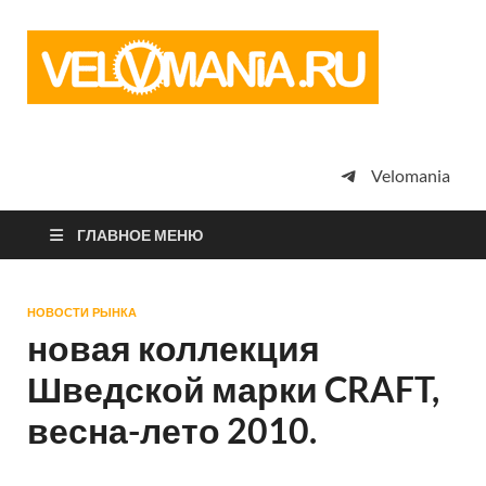
Vel
Сообщество
профессион
велоспорта,
энтузиастов
велотуризма
Velomania
просто
любителей
велосипедов
ГЛАВНОЕ МЕНЮ
НОВОСТИ РЫНКА
новая коллекция
Шведской марки CRAFT,
весна-лето 2010.