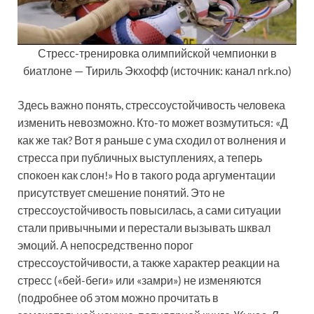
Стресс-тренировка олимпийской чемпионки в
биатлоне — Тириль Экхофф (источник: канал nrk.no)
Здесь важно понять, стрессоустойчивость человека
изменить невозможно. Кто-то может возмутиться: «Д
как же так? Вот я раньше с ума сходил от волнения и
стресса при публичных выступлениях, а теперь
спокоен как слон!» Но в такого рода аргументации
присутствует смешение понятий. Это не
стрессоустойчивость повысилась, а сами ситуации
стали привычными и перестали вызывать шквал
эмоций. А непосредственно порог
стрессоустойчивости, а также характер реакции на
стресс («бей-беги» или «замри») не изменяются
(подробнее об этом можно прочитать в