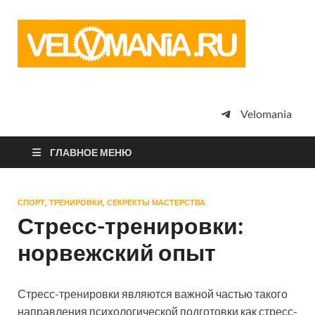
Vel
Сообщество
профессион
велоспорта,
энтузиастов
велотуризма
Velomania
просто
любителей
велосипедов
ГЛАВНОЕ МЕНЮ
СПОРТ, ТРЕНИРОВКИ, СЕКРЕКТЫ МАСТЕРСТВА
Стресс-тренировки:
норвежский опыт
Стресс-тренировки являются важной частью такого
направления психологической подготовки как стресс-