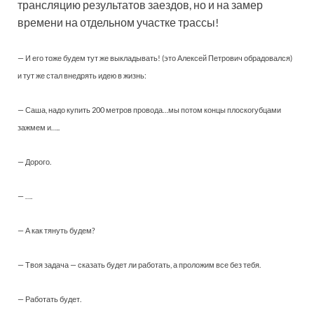
трансляцию результатов заездов, но и на замер
времени на отдельном участке трассы!
— И его тоже будем тут же выкладывать! (это Алексей Петрович обрадовался)
и тут же стал внедрять идею в жизнь:
— Саша, надо купить 200 метров провода…мы потом концы плоскогубцами
зажмем и…..
— Дорого.
— ….
— А как тянуть будем?
— Твоя задача — сказать будет ли работать, а проложим все без тебя.
— Работать будет.