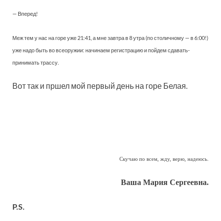
— Вперед!
Меж тем у нас на горе уже 21:41, а мне завтра в 8 утра (по столичному — в 6:00!)
уже надо быть во всеоружии: начинаем регистрацию и пойдем сдавать-
принимать трассу.
Вот так и пршел мой первый день на горе Белая.
Скучаю по всем, жду, верю, надеюсь.
Ваша Мария Сергеевна.
P.S.