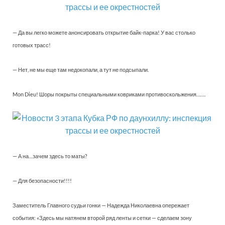
— Да вы легко можете анонсировать открытие байк-парка! У вас столько
готовых трасс!
— Нет, не мы еще там недокопали, а тут не подсыпали.
Mon Dieu! Шоры покрыты специальными ковриками противоскольжения…….
— А на…зачем здесь то маты?
— Для безопасности!!!!
Заместитель Главного судьи гонки — Надежда Николаевна опережает
события: «Здесь мы натянем второй ряд ленты и сетки — сделаем зону