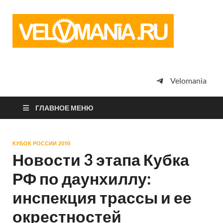
Vel
Сообщество
профессион
велоспорта,
энтузиастов
велотуризма
Velomania
просто
любителей
велосипедов
ГЛАВНОЕ МЕНЮ
КУБОК РОССИИ 2010
Новости 3 этапа Кубка
РФ по даунхиллу:
инспекция трассы и ее
окрестностей