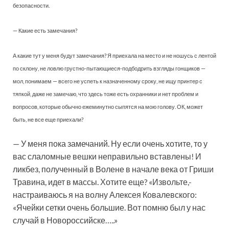
безопасности.
— Какие есть замечания?
А какие тут у меня будут замечания? Я приехала на место и не ношусь с лентой
по склону, не ловлю грустно-пытающиеся-подбодрить взгляды гонщиков —
мол, понимаем — всего не успеть к назначенному сроку, не ищу принтер с
тяпкой, даже не замечаю, что здесь тоже есть охранники и нет проблем и
вопросов, которые обычно ежеминутно сыпятся на мою голову. ОК, может
быть, не все еще приехали?
— У меня пока замечаний. Ну если очень хотите, то у
вас слаломные вешки неправильно вставлены! И
ликбез, полученный в Волене в начале века от Гриши
Травина, идет в массы. Хотите еще? «Извольте,-
настраиваюсь я на волну Алексея Ковалевского:
«Ячейки сетки очень большие. Вот помню был у нас
случай в Новороссийске…..»