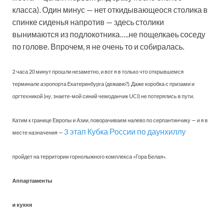
класса). Один минус — нет откидывающеося столика в
спинке сиденья напротив — здесь столики
вынимаются из подлокотника…..не пощелкаеь соседу
по голове. Впрочем, я не очень то и собиралась.
2 часа 20 минут прошли незаметно, и вот я в только что открывшемся
терминале аэропорта Екатеринбурга (дежавю?). Даже коробка с призами и
оргтехникой (ну, знаете-мой синий чемоданчик UCI) не потерялись в пути.
Катим к границе Европы и Азии, поворачиваем налево по серпантинчику — и я в
3 этап Кубка России по даунхиллу
месте назначения —
пройдет на территории горнолыжного комплекса «Гора Белая».
Аппартаменты
и кухня