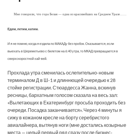
Мне говорили, что гора Белая — одна из красивейших на Среднем Урале……
Едем, летим, катим.
И я не помню, когда я ездила по МАКАДу без пробок. Оказывается, если
выехать в Шереметьево с билетом на 6:40 утра, то МКАД превращается в
сверхскоростной хай-вей.
Прохлада утра сменилась ослепительно-новым
терминалом Д в Ш-1 и длиннющей очередью к 28
стойке регистрации. Стюардесса Жанна, вскинув
ресницы, бархатным голосом сказала на весь зал:
«Вылетающих в Екатеринбург просьба проходить без
очереди. Посадка заканчивается». Через 4 минуты я
сижу в кожаном кресле на борту серебристого
авиалайнера, вытянув ноги (мне достались козырные
места — целый первый ряд сразу после бизнес-