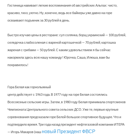
Гостиница навивает легкие воспоминания об австрийских Альпах: чисто,
красиво, тихо, уютно. Ну, конечно, ведь все байкеры уже давно на горе
осваивают подъмник за 30 рублей в день.
Быстро изучаю цены в ресторане: суп солянка, борщ украинский — 100 рублей,
селедочка слабосоленая с вареной картошечкой — 70 рублей, картошка
жареная с грибами — 50 рублей. С каким удовольствием я бы сейчас
накормила здесь всю нашу команду! Юрочка, Саша, Илюша, вам бы
понравилось!
Гора Белая как горнолыжный
центр действует с 1963 года. В 1977 году на горе Белая состоялись
Всесоюзные сельские игры. Затем, в 1980 году Белая принимала спортсменов
Чемпионата Центрального совета сельских ДСО. Уже те, первые крупные
соревнования предсказали горе Белой большое спортивное будущее. Что и
подтвердило время. Три года назад президент нефтегазовой компании ИТЕРА
новый Президент ФВСР
— Игорь Макаров (наш