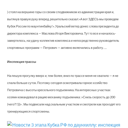
) стоял на вершине горы со своим сподвижником из администрации края и,
вытянув правую руку вперед, решительно сказал:»А вот ЗДЕСЬ мы проведем
Кубок России по маунтинбайку!». Уральский ветер донес слова президента до
директора комплекса — Маслова Игоря Викторовича. Тут то все и началось-
завертелось, на удачу коллектив комплекса и непосредственно руководитель
спортивных программ — Петрович — активно включились в работу…..
Инспекция трассы
На пешую прогулку вверх и, тем более, вниз по трассе меня не хватило — я не
спала больше суток. Поэтому сегодня осмотривала горное хозяйство
Петровича с высоты кресельного подъемника. На интересных участках
хозяин командовал в рацию механику подъемника :»Снизь скорость до 200
(чего?!!)))» . Мы подвисали над скальным участком и смотрели как проходят его
тренирующиеся спортсмены.