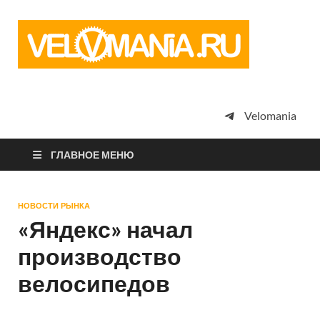
Vel
Сообщество
профессион
велоспорта,
энтузиастов
велотуризма
Velomania
просто
любителей
велосипедов
ГЛАВНОЕ МЕНЮ
НОВОСТИ РЫНКА
«Яндекс» начал
производство
велосипедов