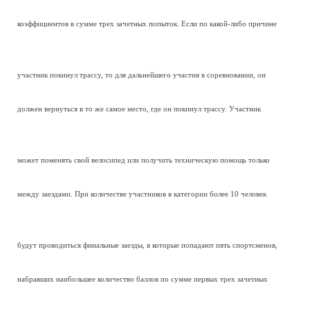
коэффициентов в сумме трех зачетных попыток. Если по какой-либо причине
участник покинул трассу, то для дальнейшего участия в соревновании, он
должен вернуться в то же самое место, где он покинул трассу. Участник
может поменять свой велосипед или получить техническую помощь только
между заездами. При количестве участников в категории более 10 человек
будут проводиться финальные заезды, в которые попадают пять спортсменов,
набравших наибольшее количество баллов по сумме первых трех зачетных