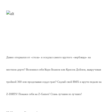
Давно оторвался от «стола» и оседлал самого крутого «верблюда» на
местном дерте? Возомнил себя Кори Боаном или Крисом Дойлом, выкручивая
тройной 360 или проделывая седдл грап? Седлай свой BMX и крути педали на
Z-DIRTS! Покажи себя на Z-Games! Стань лучшим из лучших!