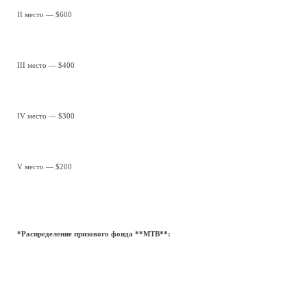
II место — $600
III место — $400
IV место — $300
V место — $200
*Распределение призового фонда **MTB**: