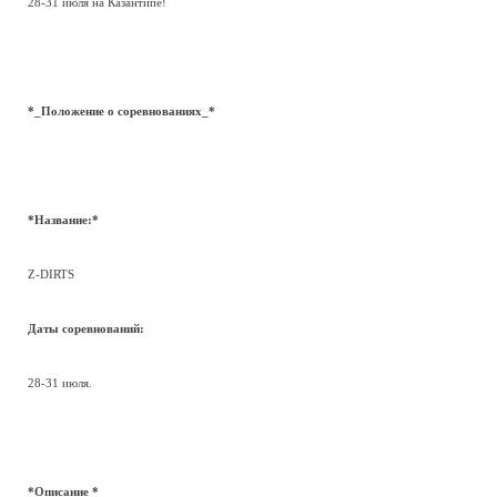
28-31 июля на Казантипе!
*_Положение о соревнованиях_*
*Название:*
Z-DIRTS
Даты соревнований:
28-31 июля.
*Описание *