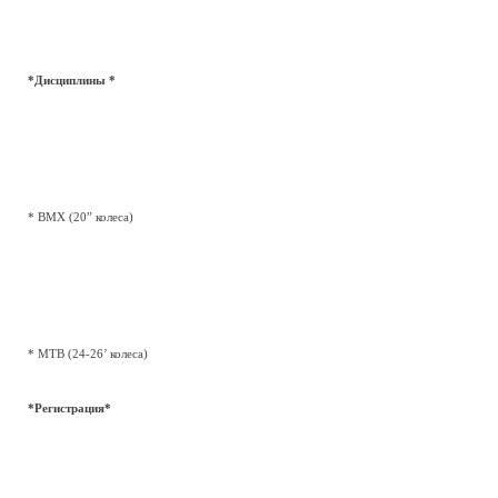
*Дисциплины *
* BMX (20” колеса)
* MTB (24-26’ колеса)
*Регистрация*