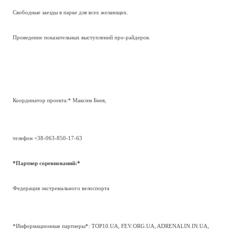
Свободные заезды в парке для всех желающих.
Проведение показательных выступлений про-райдеров.
Координатор проекта:* Максим Биев,
телефон +38-063-850-17-63
*Партнер соревнований:*
Федерация экстремального велоспорта
*Информационные партнеры*: TOP10.UA, FEV.ORG.UA, ADRENALIN.IN.UA,