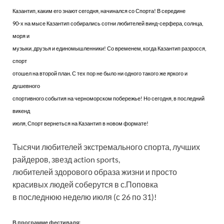
Казантип, каким его знают сегодня, начинался со Спорта! В середине
90-х на мысе Казантип собирались сотни любителей винд-серфера, солнца,
моря и
музыки, друзья и единомышленники! Со временем, когда Казантип разросся,
спорт
отошел на второй план. С тех пор не было ни одного такого же яркого и
душевного
спортивного события на черноморском побережье! Но сегодня, в последний
викенд
июля, Спорт вернеться на Казантип в новом формате!
Тысячи любителей экстремального спорта, лучших
райдеров, звезд action sports,
любителей здорового образа жизни и просто
красивых людей соберутся в с.Поповка
в последнюю неделю июля (с 26 по 31)!
В программе фестиваля: