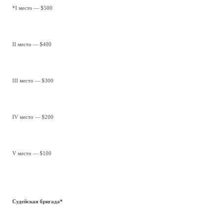
*I место — $500
II место — $400
III место — $300
IV место — $200
V место — $100
Судейская бригада*