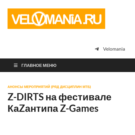
Vel
Сообщество
профессион
велоспорта,
энтузиастов
велотуризма
Velomania
просто
любителей
велосипедов
ГЛАВНОЕ МЕНЮ
АНОНСЫ МЕРОПРИЯТИЙ (РЯД ДИСЦИПЛИН МТБ)
Z-DIRTS на фестивале
КаZантипа Z-Games