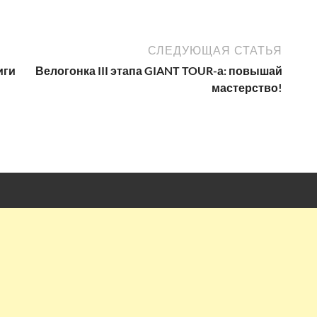
СЛЕДУЮЩАЯ СТАТЬЯ
иги
Велогонка III этапа GIANT TOUR-а: повышай
мастерство!