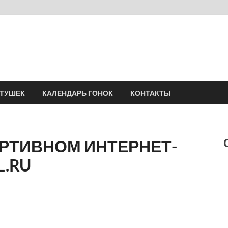
Velomania
Сообщество профессионалов велоспорта, энтузиастов велотуризма
АТУШЕК
КАЛЕНДАРЬ ГОНОК
КОНТАКТЫ
РТИВНОМ ИНТЕРНЕТ-
L.RU