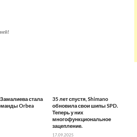
ней!
 Замалиева стала
35 лет спустя, Shimano
оманды Orbea
обновила свои шипы SPD.
Теперь у них
многофункциональное
зацепление.
17.09.2025