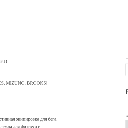
FT!
S, MIZUNO, BROOKS!
Р
тивная экипировка для бега,
одежда для фитнеса и