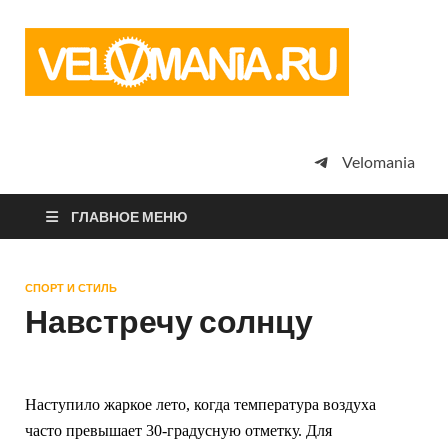
Vel
Сообщество
профессион
велоспорта,
энтузиастов
велотуризма
Velomania
просто
любителей
велосипедов
ГЛАВНОЕ МЕНЮ
СПОРТ И СТИЛЬ
Навстречу солнцу
Наступило жаркое лето, когда температура воздуха
часто превышает 30-градусную отметку. Для