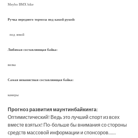
Meybo BMX bike
Ручка переднего тормоза под какой рукой:
под левой
Любимая составляющая байка:
вилка
Самая ненавистная составляющая байка:
камеры
Прогноз развития маунтинбайкинга:
Оптимистический! Ведь это лучший спорт из всех
вместе взятых! По-больше бы внимания со стороны
средств массовой информации и спонсоров……