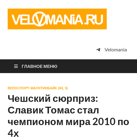
Vel
Сообщество
профессион
велоспорта,
энтузиастов
велотуризма
Velomania
просто
любителей
велосипедов
ГЛАВНОЕ МЕНЮ
ВЕЛОСПОРТ-МАУНТИНБАЙК (4Х, S)
Чешский сюрприз:
Славик Томас стал
чемпионом мира 2010 по
4х