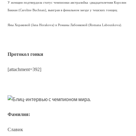
У женщин подтвердила статус чемпионки австралийка -двадцатилетняя Кэролин
Бакнан (Caroline Buchnan), выиграв в финальном заезде у чешских гонщиц
Яны Хораковой (Jana Horakova) и Романы Лабонковой (Romana Labounkova).
Протокол гонки
[attachment=392]
Блиц-интервью с чемпионом мира.
Фамилия:
Славик