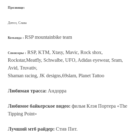
Прозвище:
Дятел, Слава
RSP mountainbike team
Команда :
RSP, KTM, Xtasy, Mavic, Rock shox,
Спонсоры :
Rockstar,Meatfly, Schwalbe, UFO, Adidas eyewear, Sram,
Avid, Truvativ,
Shaman racing, JK designs,69slam, Planet Tattoo
Любимая трасса:
Андорра
Любимое байкерское видео:
фильм Клэя Портера «The
Tipping Point»
Лучший мтб райдер:
Стив Пит.