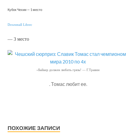
Кубок Чехии — 1 место
Downmall Librec
— 3 место
«Байкер должен любить грязь! — Г.Травин
. Томас любит ее.
ПОХОЖИЕ ЗАПИСИ