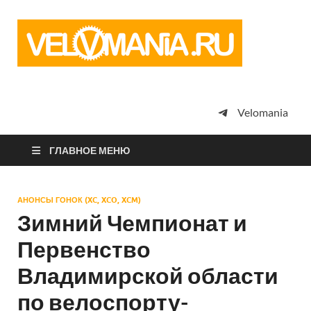
Vel
Сообщество
профессион
велоспорта,
энтузиастов
велотуризма
Velomania
просто
любителей
велосипедов
ГЛАВНОЕ МЕНЮ
АНОНСЫ ГОНОК (XC, XCO, XCM)
Зимний Чемпионат и
Первенство
Владимирской области
по велоспорту-