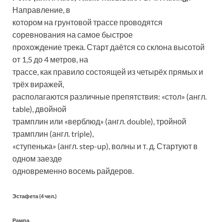
Направление, в
котором на грунтовой трассе проводятся
соревнования на самое быстрое
прохождение трека. Старт даётся со склона высотой
от 1,5 до 4 метров, на
трассе, как правило состоящей из четырёх прямых и
трёх виражей,
располагаются различные препятствия: «стол» (англ.
table), двойной
трамплин или «верблюд» (англ. double), тройной
трамплин (англ. triple),
«ступенька» (англ. step-up), волны и т. д. Стартуют в
одном заезде
одновременно восемь райдеров.
Эстафета (4 чел.)
Рампа.