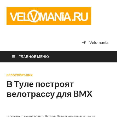
Vel
Сообщество
профессион
велоспорта,
энтузиастов
велотуризма
Velomania
просто
любителей
велосипедов
ГЛАВНОЕ МЕНЮ
ВЕЛОСПОРТ-BMX
В Туле построят
велотрассу для BMX
Губернатор Тульской области Вячеслав Дудка проявил инициативу по