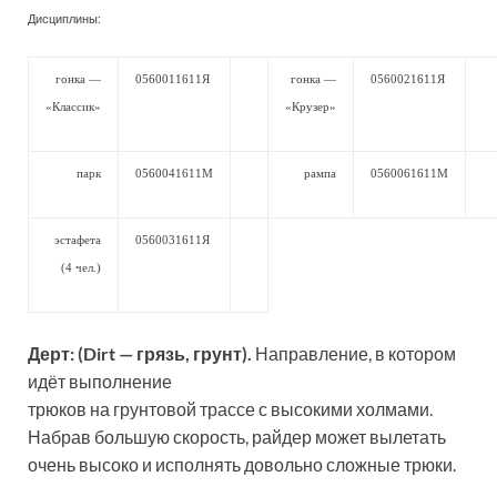
Дисциплины:
гонка —
0560011611Я
гонка —
0560021611Я
«Классик»
«Крузер»
парк
0560041611М
рампа
0560061611М
эстафета
0560031611Я
(4 чел.)
Дерт: (Dirt — грязь, грунт).
Направление, в котором
идёт выполнение
трюков на грунтовой трассе с высокими холмами.
Набрав большую скорость, райдер может вылетать
очень высоко и исполнять довольно сложные трюки.