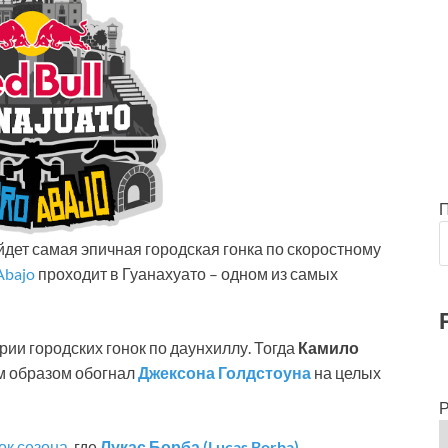
ойдет самая эпичная городская гонка по скоростному
Abajo
проходит в Гуанахуато – одном из самых
рии городских гонок по даунхиллу. Тогда
Камило
м образом обогнал
Джексона Голдстоуна
на целых
Р
ок сезона
, где
Лукас Борба (Lucas Borba)
,