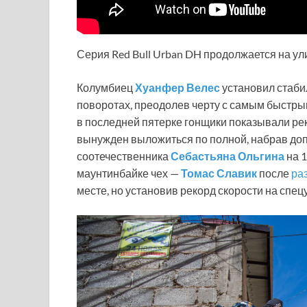
Серия Red Bull Urban DH продолжается на ул
Колумбиец
Хуанфер Велес
установил стабил
поворотах, преодолев черту с самым быстры
в последней пятерке гонщики показывали ре
вынужден выложиться по полной, набрав доп
соотечественника
Себастьяна Ольгина
на 
маунтинбайке чех —
Томас Славик
после
раз
месте, но установив рекорд скорости на спецу