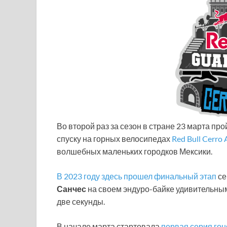
Во второй раз за сезон в стране 23 марта пр
спуску на горных велосипедах
Red Bull Cerro 
волшебных маленьких городков Мексики.
В 2023 году здесь прошел финальный этап
се
Санчес
на своем эндуро-байке удивительны
две секунды.
В начале марта стартовала
первая серия гон