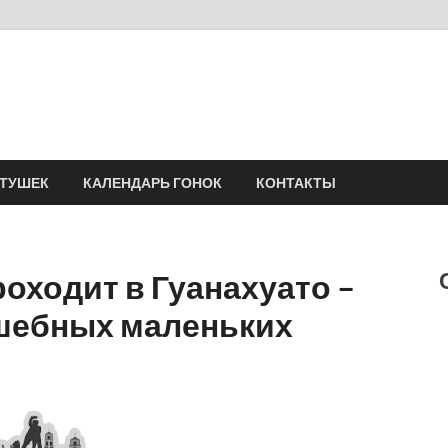
Velomania
Сообщество профессионалов велоспорта, энтузиастов велотуризма
АТУШЕК
КАЛЕНДАРЬ ГОНОК
КОНТАКТЫ
проходит в Гуанахуато –
шебных маленьких