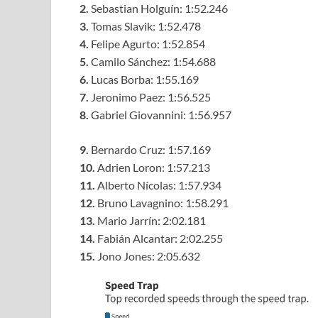
2.
Sebastian Holguín: 1:52.246
3.
Tomas Slavik: 1:52.478
4.
Felipe Agurto: 1:52.854
5.
Camilo Sánchez: 1:54.688
6.
Lucas Borba: 1:55.169
7.
Jeronimo Paez: 1:56.525
8.
Gabriel Giovannini: 1:56.957
9.
Bernardo Cruz: 1:57.169
10.
Adrien Loron: 1:57.213
11.
Alberto Nícolas: 1:57.934
12.
Bruno Lavagnino: 1:58.291
13.
Mario Jarrín: 2:02.181
14.
Fabián Alcantar: 2:02.255
15.
Jono Jones: 2:05.632