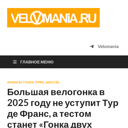
Vel
Сообщество
профессион
велоспорта,
энтузиастов
велотуризма
Velomania
просто
любителей
велосипедов
ГЛАВНОЕ МЕНЮ
АНОНСЫ ГОНОК (ТРЕК, ШОССЕ)
Большая велогонка в
2025 году не уступит Тур
де Франс, а тестом
станет «Гонка двух