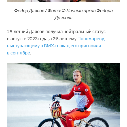
Федор Даясов / Фото: © Личный архив Федора
Даясова
29‑летний Даясов получил нейтральный статус
в августе 2023 года, а 29‑летнему
Пономареву,
выступающему в BMX‑гонках, его присвоили
в сентябре
.