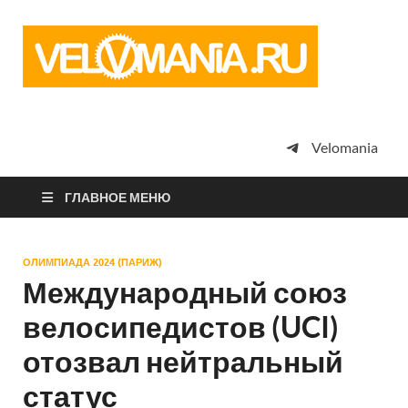
Vel
Сообщество
профессион
велоспорта,
энтузиастов
велотуризма
Velomania
просто
любителей
велосипедов
ГЛАВНОЕ МЕНЮ
ОЛИМПИАДА 2024 (ПАРИЖ)
Международный союз
велосипедистов (UCI)
отозвал нейтральный
статус