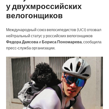
у двухмроссийских
велогонщиков
Международный союз велосипедистов (UCI) отозвал
нейтральный статус у российских велогонщиков
Федора Даясова
и
Бориса Пономарева
, сообщила
пресс‑служба организации.