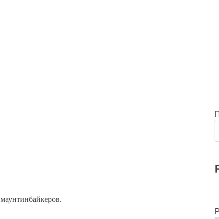
 маунтинбайкеров.
Р