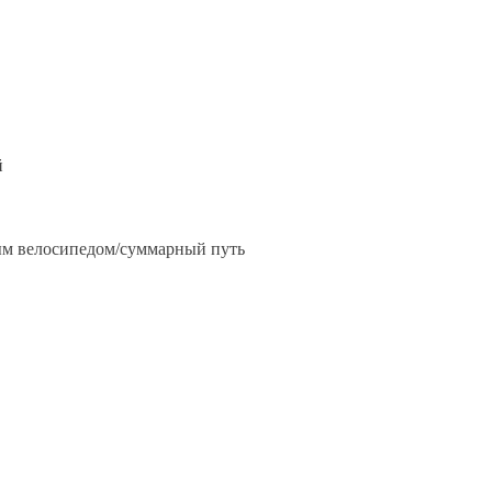
й
м велосипедом/суммарный путь