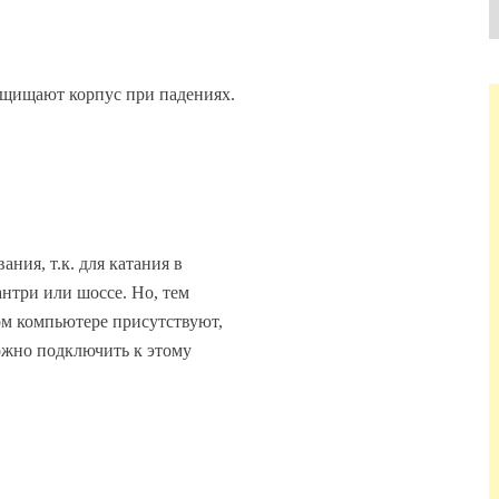
ащищают корпус при падениях.
ния, т.к. для катания в
антри или шоссе. Но, тем
ом компьютере присутствуют,
можно подключить к этому