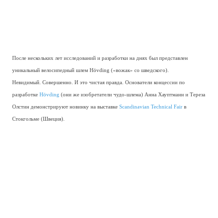
После нескольких лет исследований и разработки на днях был представлен
уникальный велосипедный шлем Hövding («вожак» со шведского).
Невидимый. Совершенно. И это чистая правда. Основатели концессии по
разработке
Hövding
(они же изобретатели чудо-шлема) Анна Хауптманн и Тереза
Олстин демонстрируют новинку на выставке
Scandinavian Technical Fair
в
Стокгольме (Швеция).