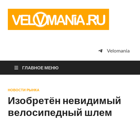
Vel
Сообщество
профессион
велоспорта,
энтузиастов
велотуризма
Velomania
просто
любителей
велосипедов
ГЛАВНОЕ МЕНЮ
НОВОСТИ РЫНКА
Изобретён невидимый
велосипедный шлем