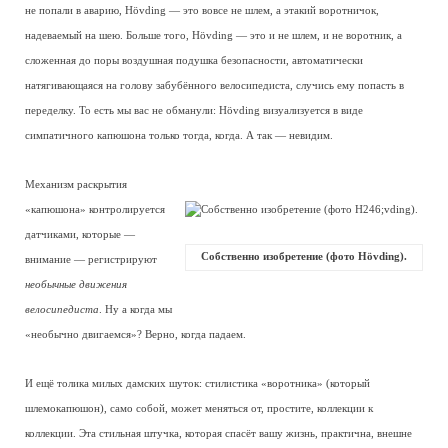
не попали в аварию, Hövding — это вовсе не шлем, а этакий воротничок,
надеваемый на шею. Больше того, Hövding — это и не шлем, и не воротник, а
сложенная до поры воздушная подушка безопасности, автоматически
натягивающаяся на голову забубённого велосипедиста, случись ему попасть в
переделку. То есть мы вас не обманули: Hövding визуализуется в виде
симпатичного капюшона только тогда, когда. А так — невидим.
Механизм раскрытия
«капюшона» контролируется
датчиками, которые —
Собственно изобретение (фото Hövding).
внимание — регистрируют
необычные движения
велосипедиста
. Ну а когда мы
«необычно двигаемся»? Верно, когда падаем.
И ещё толика милых дамских шуток: стилистика «воротника» (который
шлемокапюшон), само собой, может меняться от, простите, коллекции к
коллекции. Эта стильная штучка, которая спасёт вашу жизнь, практична, внешне