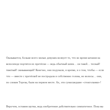
Оказывается, больше всего милых девушек волнует то, что во время катания на
велосипеде портятся их причёски — ведь обычный шлем… он такой… тесный!
тяжёлый! сковывающий! Конечно, они подумали, и крепко, и о том, чтобы — если
что — вместе с причёской не пострадала и собственно голова, но волосы… они,
по словам Терезы, были на первом месте. Ах, эти сумасшедшие «стокгольмки»!
Впрочем, оставим шутки, ведь изобретение действительно симпатичное. Пока вы