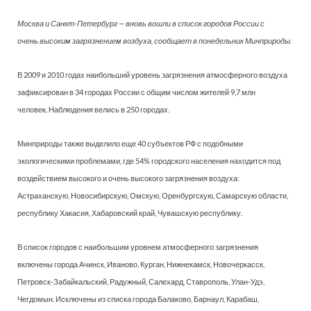
Москва и Санкт-Петербург — вновь вошли в список городов России с
очень высоким загрязнением воздуха, сообщает в понедельник Минприроды.
В 2009 и 2010 годах наибольший уровень загрязнения атмосферного воздуха
зафиксирован в 34 городах России с общим числом жителей 9,7 млн
человек. Наблюдения велись в 250 городах.
Минприроды также выделило еще 40 субъектов РФ с подобными
экологическими проблемами, где 54% городского населения находится под
воздействием высокого и очень высокого загрязнения воздуха:
Астраханскую, Новосибирскую, Омскую, Оренбургскую, Самарскую области,
республику Хакасия, Хабаровский край, Чувашскую республику.
В список городов с наибольшим уровнем атмосферного загрязнения
включены города Ачинск, Иваново, Курган, Нижнекамск, Новочеркасск,
Петровск-Забайкальский, Радужный, Салехард, Ставрополь, Улан-Удэ,
Чегдомын. Исключены из списка города Балаково, Барнаул, Карабаш,