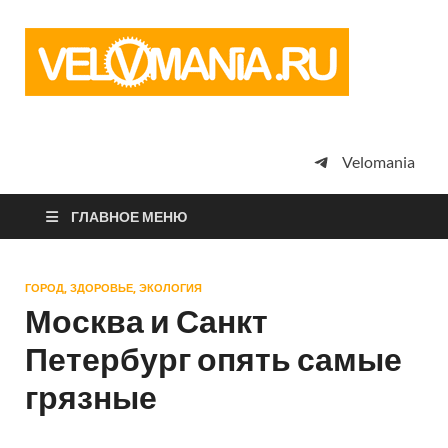
Vel
Сообщество
профессион
велоспорта,
энтузиастов
велотуризма
Velomania
просто
любителей
велосипедов
ГЛАВНОЕ МЕНЮ
ГОРОД, ЗДОРОВЬЕ, ЭКОЛОГИЯ
Москва и Санкт
Петербург опять самые
грязные