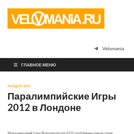
Vel
Сообщество
профессион
велоспорта,
энтузиастов
велотуризма
Velomania
просто
любителей
велосипедов
ГЛАВНОЕ МЕНЮ
ЛОНДОН 2012
Паралимпийские Игры
2012 в Лондоне
Международный Союз Велосипедистов (UCI) опубликовал список стран,