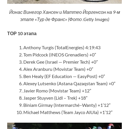
Йонас Винегор Хансен и Маттео Йоргенсон на 9-м
этапе «Тур де Франс» (Фото :Getty Images)
ТОР 10 этапа
Anthony Turgis (TotalEnergies) 4:19:43
Tom Pidcock (INEOS Grenadiers) +0”
Derek Gee (Israel — Premier Tech) +0”
Alex Aranburu (Movistar Team) +0”
Ben Healy (EF Education — EasyPost) +0”
Alexey Lutsenko (Astana Qazaqstan Team) +0”
Javier Romo (Movistar Team) +12”
Jasper Stuyven (Lidl – Trek) +18”
Biniam Girmay (Intermarché–Wanty) +1’12”
Michael Matthews (Team Jayco AlUla) +1’12”