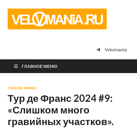
Vel
Сообщество
профессион
велоспорта,
энтузиастов
велотуризма
Velomania
просто
любителей
велосипедов
ГЛАВНОЕ МЕНЮ
TOUR DE FRANCE
Тур де Франс 2024 #9:
«Слишком много
гравийных участков».